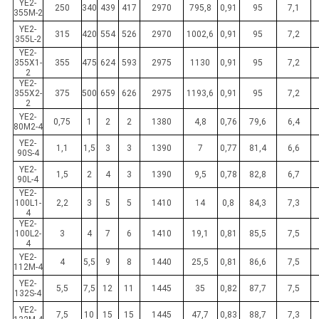
YE2-
250
340
439
417
2970
795,8
0,91
95
7,1
355M-2
YE2-
315
420
554
526
2970
1002,6
0,91
95
7,2
355L-2
YE2-
355X1-
355
475
624
593
2975
1130
0,91
95
7,2
2
YE2-
355X2-
375
500
659
626
2975
1193,6
0,91
95
7,2
2
YE2-
0,75
1
2
2
1380
4,8
0,76
79,6
6,4
80M2-4
YE2-
1,1
1,5
3
3
1390
7
0,77
81,4
6,6
90S-4
YE2-
1,5
2
4
3
1390
9,5
0,78
82,8
6,7
90L-4
YE2-
100L1-
2,2
3
5
5
1410
14
0,8
84,3
7,3
4
YE2-
100L2-
3
4
7
6
1410
19,1
0,81
85,5
7,5
4
YE2-
4
5,5
9
8
1440
25,5
0,81
86,6
7,5
112M-4
YE2-
5,5
7,5
12
11
1445
35
0,82
87,7
7,5
132S-4
YE2-
7,5
10
15
15
1445
47,7
0,83
88,7
7,3