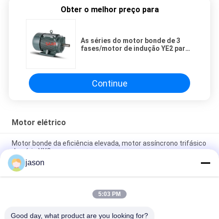
Obter o melhor preço para
As séries do motor bonde de 3
fases/motor de indução YE2 para
o fã bombeiam o compressor
Continue
Motor elétrico
Motor bonde da eficiência elevada, motor assíncrono trifásico
da série YX3
jason
A frequência 3 controlados da série YVF2 põe em fase o
motor assíncrono IP55 380V avaliado
5:03 PM
Motor bonde trifásico/série assíncrona do MS do motor com
alojamento de alumínio
Good day, what product are you looking for?