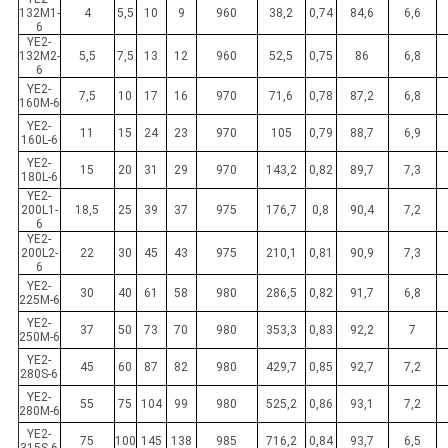
132M1-
4
5,5
10
9
960
38,2
0,74
84,6
6,6
6
YE2-
132M2-
5,5
7,5
13
12
960
52,5
0,75
86
6,8
6
YE2-
7,5
10
17
16
970
71,6
0,78
87,2
6,8
160M-6
YE2-
11
15
24
23
970
105
0,79
88,7
6,9
160L-6
YE2-
15
20
31
29
970
143,2
0,82
89,7
7,3
180L-6
YE2-
200L1-
18,5
25
39
37
975
176,7
0,8
90,4
7,2
6
YE2-
200L2-
22
30
45
43
975
210,1
0,81
90,9
7,3
6
YE2-
30
40
61
58
980
286,5
0,82
91,7
6,8
225M-6
YE2-
37
50
73
70
980
353,3
0,83
92,2
7
250M-6
YE2-
45
60
87
82
980
429,7
0,85
92,7
7,2
280S-6
YE2-
55
75
104
99
980
525,2
0,86
93,1
7,2
280M-6
YE2-
75
100
145
138
985
716,2
0,84
93,7
6,5