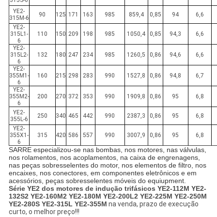
315S-6
YE2-
90
125
171
163
985
859,4
0,85
94
6,6
315M-6
YE2-
315L1-
110
150
209
198
985
1050,4
0,85
94,3
6,6
6
YE2-
315L2-
132
180
247
234
985
1260,5
0,86
94,6
6,6
6
YE2-
355M1-
160
215
298
283
990
1527,8
0,86
94,8
6,7
6
YE2-
355M2-
200
270
372
353
990
1909,8
0,86
95
6,8
6
YE2-
250
340
465
442
990
2387,3
0,86
95
6,8
355L-6
YE2-
355X1-
315
420
586
557
990
3007,9
0,86
95
6,8
6
SARRE especializou-se nas bombas, nos motores, nas válvulas,
nos rolamentos, nos acoplamentos, na caixa de engrenagens,
nas peças sobresselentes do motor, nos elementos de filtro, nos
encaixes, nos conectores, em componentes eletrônicos e em
acessórios, peças sobresselentes móveis do equiupment.
Série YE2 dos motores de indução trifásicos YE2-112M YE2-
132S2 YE2-160M2 YE2-180M YE2-200L2 YE2-225M YE2-250M
YE2-280S YE2-315L YE2-355M
na venda, prazo de execução
curto, o melhor preço!!!