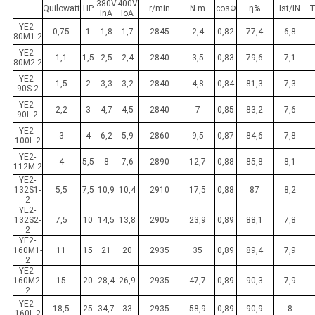
380V
400V
Quilowatt
HP
r/min
N.m
cosΦ
η%
Ist/IN
T
InA
IoA
YE2-
0,75
1
1,8
1,7
2845
2,4
0,82
77,4
6,8
80M1-2
YE2-
1,1
1,5
2,5
2,4
2840
3,5
0,83
79,6
7,1
80M2-2
YE2-
1,5
2
3,3
3,2
2840
4,8
0,84
81,3
7,3
90S-2
YE2-
2,2
3
4,7
4,5
2840
7
0,85
83,2
7,6
90L-2
YE2-
3
4
6,2
5,9
2860
9,5
0,87
84,6
7,8
100L-2
YE2-
4
5,5
8
7,6
2890
12,7
0,88
85,8
8,1
112M-2
YE2-
132S1-
5,5
7,5
10,9
10,4
2910
17,5
0,88
87
8,2
2
YE2-
132S2-
7,5
10
14,5
13,8
2905
23,9
0,89
88,1
7,8
2
YE2-
160M1-
11
15
21
20
2935
35
0,89
89,4
7,9
2
YE2-
160M2-
15
20
28,4
26,9
2935
47,7
0,89
90,3
7,9
2
YE2-
18,5
25
34,7
33
2935
58,9
0,89
90,9
8
160L-2