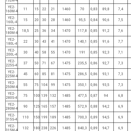
132M-4
YE2-
11
15
22
21
1460
70
0,83
89,8
7,4
160M-4
YE2-
15
20
30
28
1460
95,5
0,84
90,6
7,5
160L-4
YE2-
18,5
25
36
34
1470
117,8
0,85
91,2
7,6
180M-4
YE2-
22
30
43
41
1470
140,1
0,85
91,6
7,7
180L-4
YE2-
30
40
58
55
1470
191
0,85
92,3
7,1
200L-4
YE2-
37
50
71
67
1475
235,5
0,86
92,7
7,3
225S-4
YE2-
45
60
85
81
1475
286,5
0,86
93,1
7,3
225M-4
YE2-
55
75
104
99
1475
350,1
0,86
93,5
7,3
250M-4
YE2-
75
100
139
132
1485
477,5
0,87
94
6,8
280S-4
YE2-
90
125
165
157
1485
572,9
0,88
94,2
6,9
280M-4
YE2-
110
150
199
189
1485
700,3
0,89
94,5
6,9
315S-4
YE2-
132
180
238
226
1485
840,3
0,89
94,7
6,9
315M-4