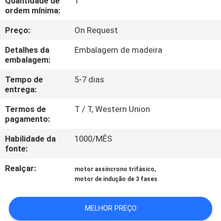
Quantidade de
1
CONTROLE
ordem mínima:
DA
Preço:
On Request
QUALIDADE
Detalhes da
Embalagem de madeira
embalagem:
CONTACTE-
Tempo de
5-7 dias
NOS
entrega:
Termos de
T / T, Western Union
PEÇA
pagamento:
UMAS
Habilidade da
1000/MÊS
fonte:
CITAÇÕES
Realçar:
,
motor assíncrono trifásico
motor de indução de 3 fases
MAPA
DO
MELHOR PREÇO
SITE