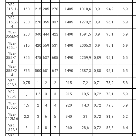
YE2-
315L1-
160
215
285
270
1485
1018,6
0,9
94,9
6,9
4
YE2-
315L2-
200
270
355
337
1485
1273,2
0,9
95,1
6,9
4
YE2-
250
340
444
422
1490
1591,5
0,9
95,1
6,9
355M-4
YE2-
315
420
559
531
1490
2005,3
0,9
95,1
6,9
355L-4
YE2-
355X1-
355
475
637
605
1490
2259,9
0,89
95,1
6,5
4
YE2-
355X2-
375
500
681
647
1490
2387,3
0,88
95,1
6,5
4
YE2-
0,75
1
2
2
915
7,2
0,71
75,9
5,8
90S-6
YE2-
1,1
1,5
3
3
915
10,5
0,72
78,1
5,9
90L-6
YE2-
1,5
2
4
4
920
14,3
0,72
79,8
5,9
100L-6
YE2-
2,2
3
6
5
940
21
0,72
81,8
6,2
112M-6
YE2-
3
4
8
7
960
28,6
0,72
83,3
6,4
132S-6
YE2-