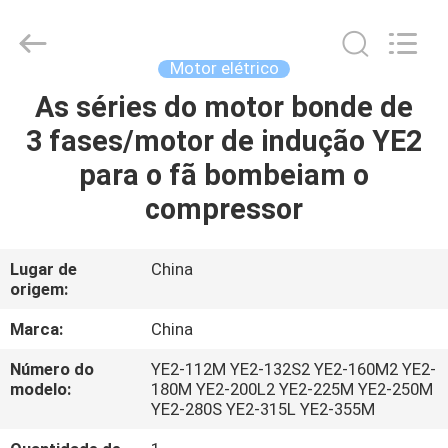
Saar
HK
Electronic
Limited.
All
Motor elétrico
Rights
Reserved.
As séries do motor bonde de
CASA
3 fases/motor de indução YE2
PRODUTOS
para o fã bombeiam o
compressor
SOBRE
NÓS
Lugar de
China
origem:
EXCURSÃO
Marca:
China
DA
Número do
YE2-112M YE2-132S2 YE2-160M2 YE2-
modelo:
180M YE2-200L2 YE2-225M YE2-250M
FÁBRICA
YE2-280S YE2-315L YE2-355M