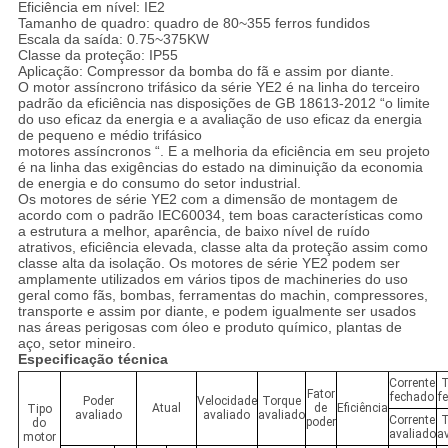
Eficiência em nível: IE2
Tamanho de quadro: quadro de 80~355 ferros fundidos
Escala da saída: 0.75~375KW
Classe da proteção: IP55
Aplicação: Compressor da bomba do fã e assim por diante.
O motor assíncrono trifásico da série YE2 é na linha do terceiro
padrão da eficiência nas disposições de GB 18613-2012 “o limite
do uso eficaz da energia e a avaliação de uso eficaz da energia
de pequeno e médio trifásico
motores assíncronos “. E a melhoria da eficiência em seu projeto
é na linha das exigências do estado na diminuição da economia
de energia e do consumo do setor industrial.
Os motores de série YE2 com a dimensão de montagem de
acordo com o padrão IEC60034, tem boas características como
a estrutura a melhor, aparência, de baixo nível de ruído
atrativos, eficiência elevada, classe alta da proteção assim como
classe alta da isolação. Os motores de série YE2 podem ser
amplamente utilizados em vários tipos de machineries do uso
geral como fãs, bombas, ferramentas do machin, compressores,
transporte e assim por diante, e podem igualmente ser usados
nas áreas perigosas com óleo e produto químico, plantas de
aço, setor mineiro.
Especificação técnica
Corrente
T
Fator
fechado
f
Poder
Velocidade
Torque
Atual
de
Eficiência
Tipo
avaliado
avaliado
avaliado
Corrente
T
poder
do
avaliado
a
motor