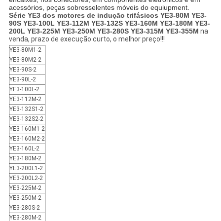
acessórios, peças sobresselentes móveis do equiupment.
Série YE3 dos motores de indução trifásicos YE3-80M YE3-
90S YE3-100L YE3-112M YE3-132S YE3-160M YE3-180M YE3-
200L YE3-225M YE3-250M YE3-280S YE3-315M YE3-355M
na
venda, prazo de execução curto, o melhor preço!!!
YE3-80M1-2
YE3-80M2-2
YE3-90S-2
YE3-90L-2
YE3-100L-2
YE3-112M-2
YE3-132S1-2
YE3-132S2-2
YE3-160M1-2
YE3-160M2-2
YE3-160L-2
YE3-180M-2
YE3-200L1-2
YE3-200L2-2
YE3-225M-2
YE3-250M-2
YE3-280S-2
YE3-280M-2