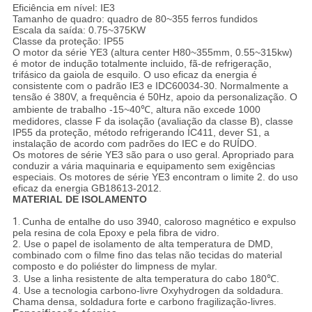
Eficiência em nível: IE3
Tamanho de quadro: quadro de 80~355 ferros fundidos
Escala da saída: 0.75~375KW
Classe da proteção: IP55
O motor da série YE3 (altura center H80~355mm, 0.55~315kw)
é motor de indução totalmente incluido, fã-de refrigeração,
trifásico da gaiola de esquilo. O uso eficaz da energia é
consistente com o padrão IE3 e IDC60034-30. Normalmente a
tensão é 380V, a frequência é 50Hz, apoio da personalização. O
ambiente de trabalho -15~40℃, altura não excede 1000
medidores, classe F da isolação (avaliação da classe B), classe
IP55 da proteção, método refrigerando IC411, dever S1, a
instalação de acordo com padrões do IEC e do RUÍDO.
Os motores de série YE3 são para o uso geral. Apropriado para
conduzir a vária maquinaria e equipamento sem exigências
especiais. Os motores de série YE3 encontram o limite 2. do uso
eficaz da energia GB18613-2012.
MATERIAL DE ISOLAMENTO
1.
Cunha de entalhe do uso 3940, caloroso magnético e expulso
pela resina de cola Epoxy e pela fibra de vidro.
2. Use o papel de isolamento de alta temperatura de DMD,
combinado com o filme fino das telas não tecidas do material
composto e do poliéster do limpness de mylar.
3. Use a linha resistente de alta temperatura do cabo 180℃.
4. Use a tecnologia carbono-livre Oxyhydrogen da soldadura.
Chama densa, soldadura forte e carbono fragilização-livres.