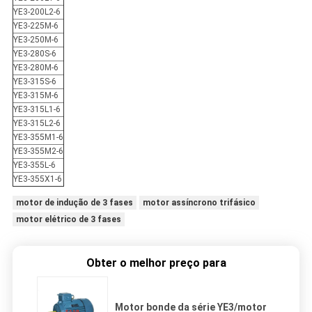
YE3-200L2-6
YE3-225M-6
YE3-250M-6
YE3-280S-6
YE3-280M-6
YE3-315S-6
YE3-315M-6
YE3-315L1-6
YE3-315L2-6
YE3-355M1-6
YE3-355M2-6
YE3-355L-6
YE3-355X1-6
motor de indução de 3 fases
motor assíncrono trifásico
motor elétrico de 3 fases
Obter o melhor preço para
Motor bonde da série YE3/motor