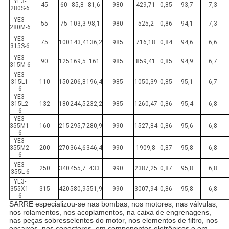
YE3-
45
60
85,8
81,6
980
429,71
0,85
93,7
7,3
280S-6
YE3-
55
75
103,3
98,1
980
525,2
0,86
94,1
7,3
280M-6
YE3-
75
100
143,4
136,2
985
716,18
0,84
94,6
6,6
315S-6
YE3-
90
125
169,5
161
985
859,41
0,85
94,9
6,7
315M-6
YE3-
315L1-
110
150
206,8
196,4
985
1050,39
0,85
95,1
6,7
6
YE3-
315L2-
132
180
244,5
232,2
985
1260,47
0,86
95,4
6,8
6
YE3-
355M1-
160
215
295,7
280,9
990
1527,84
0,86
95,6
6,8
6
YE3-
355M2-
200
270
364,6
346,4
990
1909,8
0,87
95,8
6,8
6
YE3-
250
340
455,7
433
990
2387,25
0,87
95,8
6,8
355L-6
YE3-
355X1-
315
420
580,9
551,9
990
3007,94
0,86
95,8
6,8
6
SARRE especializou-se nas bombas, nos motores, nas válvulas,
nos rolamentos, nos acoplamentos, na caixa de engrenagens,
nas peças sobresselentes do motor, nos elementos de filtro, nos
encaixes, nos conectores, em componentes eletrônicos e em