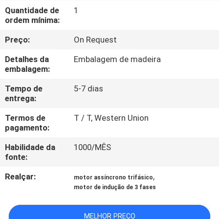
CONTROLE
Quantidade de
1
ordem mínima:
DA
QUALIDADE
Preço:
On Request
Detalhes da
Embalagem de madeira
CONTACTE-
embalagem:
NOS
Tempo de
5-7 dias
entrega:
PEÇA
Termos de
T / T, Western Union
pagamento:
UMAS
Habilidade da
1000/MÊS
CITAÇÕES
fonte:
Realçar:
,
motor assíncrono trifásico
MAPA
motor de indução de 3 fases
DO
SITE
MELHOR PREÇO