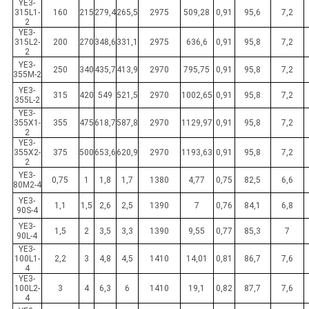
YE3-
315L1-
160
215
279,4
265,5
2975
509,28
0,91
95,6
7,2
2
YE3-
315L2-
200
270
348,6
331,1
2975
636,6
0,91
95,8
7,2
2
YE3-
250
340
435,7
413,9
2970
795,75
0,91
95,8
7,2
355M-2
YE3-
315
420
549
521,5
2970
1002,65
0,91
95,8
7,2
355L-2
YE3-
355X1-
355
475
618,7
587,8
2970
1129,97
0,91
95,8
7,2
2
YE3-
355X2-
375
500
653,6
620,9
2970
1193,63
0,91
95,8
7,2
2
YE3-
0,75
1
1,8
1,7
1380
4,77
0,75
82,5
6,6
80M2-4
YE3-
1,1
1,5
2,6
2,5
1390
7
0,76
84,1
6,8
90S-4
YE3-
1,5
2
3,5
3,3
1390
9,55
0,77
85,3
7
90L-4
YE3-
100L1-
2,2
3
4,8
4,5
1410
14,01
0,81
86,7
7,6
4
YE3-
100L2-
3
4
6,3
6
1410
19,1
0,82
87,7
7,6
4