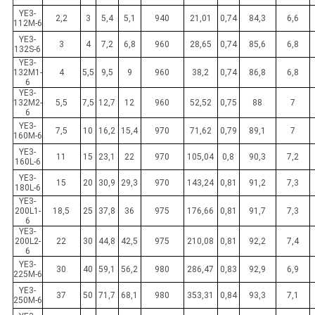
YE3-
2,2
3
5,4
5,1
940
21,01
0,74
84,3
6,6
112M-6
YE3-
3
4
7,2
6,8
960
28,65
0,74
85,6
6,8
132S-6
YE3-
132M1-
4
5,5
9,5
9
960
38,2
0,74
86,8
6,8
6
YE3-
132M2-
5,5
7,5
12,7
12
960
52,52
0,75
88
7
6
YE3-
7,5
10
16,2
15,4
970
71,62
0,79
89,1
7
160M-6
YE3-
11
15
23,1
22
970
105,04
0,8
90,3
7,2
160L-6
YE3-
15
20
30,9
29,3
970
143,24
0,81
91,2
7,3
180L-6
YE3-
200L1-
18,5
25
37,8
36
975
176,66
0,81
91,7
7,3
6
YE3-
200L2-
22
30
44,8
42,5
975
210,08
0,81
92,2
7,4
6
YE3-
30
40
59,1
56,2
980
286,47
0,83
92,9
6,9
225M-6
YE3-
37
50
71,7
68,1
980
353,31
0,84
93,3
7,1
250M-6