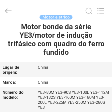
Saar
HK
Electronic
Limited.
All
Motor elétrico
Rights
Reserved.
Motor bonde da série
CASA
YE3/motor de indução
PRODUTOS
trifásico com quadro do ferro
fundido
SOBRE
NÓS
Lugar de
China
origem:
EXCURSÃO
Marca:
China
DA
Número do
YE3-80M YE3-90S YE3-100L YE3-112M
modelo:
YE3-132S YE3-160M YE3-180M YE3-
FÁBRICA
200L YE3-225M YE3-250M YE3-280S
YE3