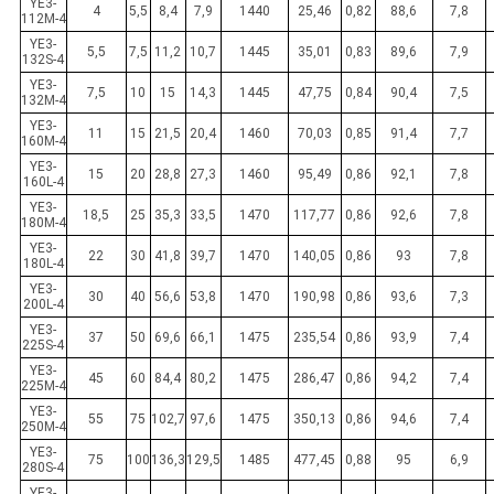
YE3-
4
5,5
8,4
7,9
1440
25,46
0,82
88,6
7,8
112M-4
YE3-
5,5
7,5
11,2
10,7
1445
35,01
0,83
89,6
7,9
132S-4
YE3-
7,5
10
15
14,3
1445
47,75
0,84
90,4
7,5
132M-4
YE3-
11
15
21,5
20,4
1460
70,03
0,85
91,4
7,7
160M-4
YE3-
15
20
28,8
27,3
1460
95,49
0,86
92,1
7,8
160L-4
YE3-
18,5
25
35,3
33,5
1470
117,77
0,86
92,6
7,8
180M-4
YE3-
22
30
41,8
39,7
1470
140,05
0,86
93
7,8
180L-4
YE3-
30
40
56,6
53,8
1470
190,98
0,86
93,6
7,3
200L-4
YE3-
37
50
69,6
66,1
1475
235,54
0,86
93,9
7,4
225S-4
YE3-
45
60
84,4
80,2
1475
286,47
0,86
94,2
7,4
225M-4
YE3-
55
75
102,7
97,6
1475
350,13
0,86
94,6
7,4
250M-4
YE3-
75
100
136,3
129,5
1485
477,45
0,88
95
6,9
280S-4
YE3-