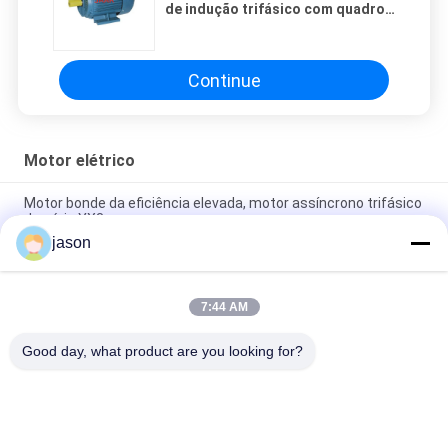
de indução trifásico com quadro
do ferro fundido
Continue
Motor elétrico
Motor bonde da eficiência elevada, motor assíncrono trifásico
da série YX3
jason
A frequência 3 controlados da série YVF2 põe em fase o
motor assíncrono IP55 380V avaliado
7:44 AM
Motor bonde trifásico/série assíncrona do MS do motor com
alojamento de alumínio
Good day, what product are you looking for?
Categorias populares
Todos