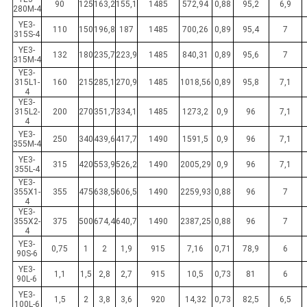
90
125
163,2
155,1
1485
572,94
0,88
95,2
6,9
280M-4
YE3-
110
150
196,8
187
1485
700,26
0,89
95,4
7
315S-4
YE3-
132
180
235,7
223,9
1485
840,31
0,89
95,6
7
315M-4
YE3-
315L1-
160
215
285,1
270,9
1485
1018,56
0,89
95,8
7,1
4
YE3-
315L2-
200
270
351,7
334,1
1485
1273,2
0,9
96
7,1
4
YE3-
250
340
439,6
417,7
1490
1591,5
0,9
96
7,1
355M-4
YE3-
315
420
553,9
526,2
1490
2005,29
0,9
96
7,1
355L-4
YE3-
355X1-
355
475
638,5
606,5
1490
2259,93
0,88
96
7
4
YE3-
355X2-
375
500
674,4
640,7
1490
2387,25
0,88
96
7
4
YE3-
0,75
1
2
1,9
915
7,16
0,71
78,9
6
90S-6
YE3-
1,1
1,5
2,8
2,7
915
10,5
0,73
81
6
90L-6
YE3-
1,5
2
3,8
3,6
920
14,32
0,73
82,5
6,5
100L-6