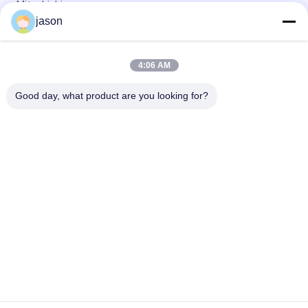
Mitsubishi
jason
Transporte rápido servo da movimentação MR-J2S-350A MR-
J2S-350B da C.A. de Mitsubishi
4:06 AM
Transporte rápido servo da movimentação MR-J2S-100A MR-
J2S-100B da C.A. de Mitsubishi
Good day, what product are you looking for?
Categorias populares
Todos
Bomba Hidráulica 
Válvulas Hidráulicas 
Rexroth
Rexroth
Elemento De Filtro 
Bomba Hidráulica 
De Rexroth
De Yuken
Válvula Hidráulica 
Elemento De Filtro 
De Yuken
De Hydac
Bombas Hidráulicas 
Elemento De Filtro
De Parker Denison