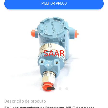
MELHOR PREÇO
PRIVACY
POLICY
Descrição de produto
Em-linha transmissor de Rosemount 3051T de pressão