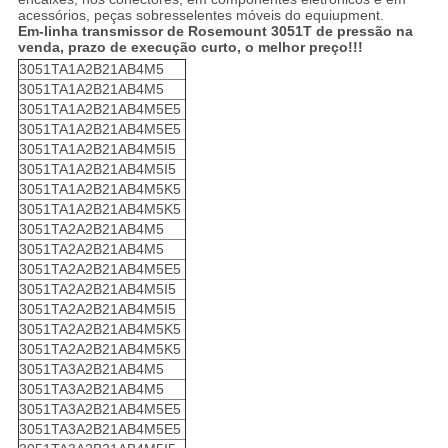
acessórios, peças sobresselentes móveis do equiupment.
Em-linha transmissor de Rosemount 3051T de pressão na
venda, prazo de execução curto, o melhor preço!!!
3051TA1A2B21AB4M5
3051TA1A2B21AB4M5
3051TA1A2B21AB4M5E5
3051TA1A2B21AB4M5E5
3051TA1A2B21AB4M5I5
3051TA1A2B21AB4M5I5
3051TA1A2B21AB4M5K5
3051TA1A2B21AB4M5K5
3051TA2A2B21AB4M5
3051TA2A2B21AB4M5
3051TA2A2B21AB4M5E5
3051TA2A2B21AB4M5I5
3051TA2A2B21AB4M5I5
3051TA2A2B21AB4M5K5
3051TA2A2B21AB4M5K5
3051TA3A2B21AB4M5
3051TA3A2B21AB4M5
3051TA3A2B21AB4M5E5
3051TA3A2B21AB4M5E5