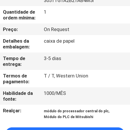
3051TG1A2B21AB4M5I
CONTROLE
Quantidade de
1
DA
ordem mínima:
QUALIDADE
Preço:
On Request
CONTACTE-
Detalhes da
caixa de papel
embalagem:
NOS
Tempo de
3-5 dias
entrega:
PEÇA
Termos de
T / T, Western Union
UMAS
pagamento:
CITAÇÕES
Habilidade da
1000/MÊS
fonte:
MAPA
Realçar:
,
módulo do processador central do plc
DO
Módulo do PLC de Mitsubishi
SITE