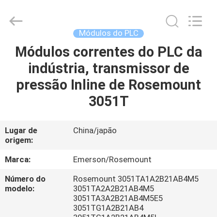
Saar
HK
Electronic
Limited.
All
Módulos do PLC
Rights
Reserved.
Módulos correntes do PLC da
CASA
indústria, transmissor de
PRODUTOS
pressão Inline de Rosemount
3051T
SOBRE
NÓS
Lugar de
China/japão
origem:
EXCURSÃO
Marca:
Emerson/Rosemount
DA
Número do
Rosemount 3051TA1A2B21AB4M5
modelo:
3051TA2A2B21AB4M5
FÁBRICA
3051TA3A2B21AB4M5E5
3051TG1A2B21AB4