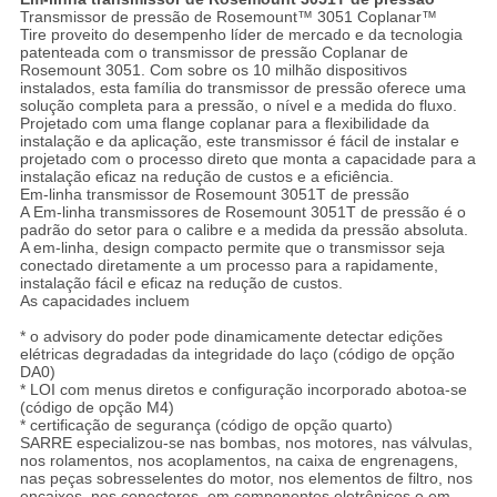
Transmissor de pressão de Rosemount™ 3051 Coplanar™
Tire proveito do desempenho líder de mercado e da tecnologia
patenteada com o transmissor de pressão Coplanar de
Rosemount 3051. Com sobre os 10 milhão dispositivos
instalados, esta família do transmissor de pressão oferece uma
solução completa para a pressão, o nível e a medida do fluxo.
Projetado com uma flange coplanar para a flexibilidade da
instalação e da aplicação, este transmissor é fácil de instalar e
projetado com o processo direto que monta a capacidade para a
instalação eficaz na redução de custos e a eficiência.
Em-linha transmissor de Rosemount 3051T de pressão
A Em-linha transmissores de Rosemount 3051T de pressão é o
padrão do setor para o calibre e a medida da pressão absoluta.
A em-linha, design compacto permite que o transmissor seja
conectado diretamente a um processo para a rapidamente,
instalação fácil e eficaz na redução de custos.
As capacidades incluem
* o advisory do poder pode dinamicamente detectar edições
elétricas degradadas da integridade do laço (código de opção
DA0)
* LOI com menus diretos e configuração incorporado abotoa-se
(código de opção M4)
* certificação de segurança (código de opção quarto)
SARRE especializou-se nas bombas, nos motores, nas válvulas,
nos rolamentos, nos acoplamentos, na caixa de engrenagens,
nas peças sobresselentes do motor, nos elementos de filtro, nos
encaixes, nos conectores, em componentes eletrônicos e em