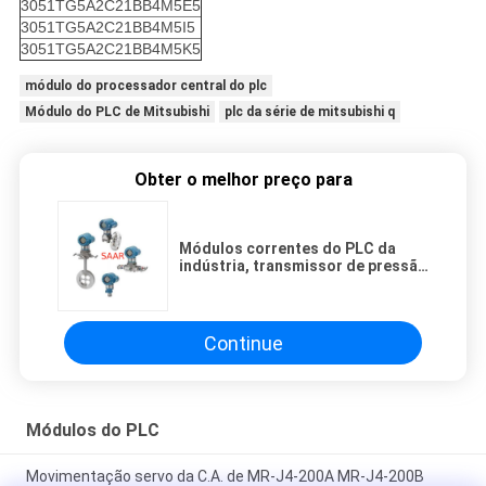
3051TG5A2C21BB4M5E5
3051TG5A2C21BB4M5I5
3051TG5A2C21BB4M5K5
módulo do processador central do plc
Módulo do PLC de Mitsubishi
plc da série de mitsubishi q
Obter o melhor preço para
Módulos correntes do PLC da
indústria, transmissor de pressão
Inline de Rosemount 3051T
Continue
Módulos do PLC
Movimentação servo da C.A. de MR-J4-200A MR-J4-200B