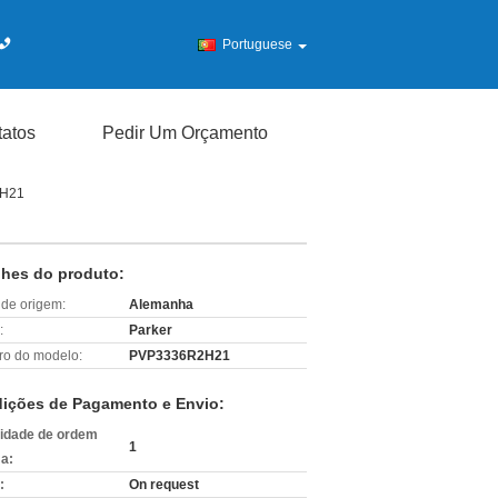
Portuguese
atos
Pedir Um Orçamento
2H21
lhes do produto:
 de origem:
Alemanha
:
Parker
o do modelo:
PVP3336R2H21
ições de Pagamento e Envio:
idade de ordem
1
a:
:
On request