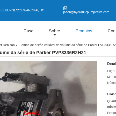
 HENNESSY, WANCHAI, HONG KONG
jason@hydraulicpumpvalve.com
Casa
Sobre
Produtos
Cont
er Denison
Bomba de pistão variável do volume da série de Parker PVP3336R
olume da série de Parker PVP3336R2H21
Deta
Lugar
Marca
Númer
Cond
Quant
mínim
Preço