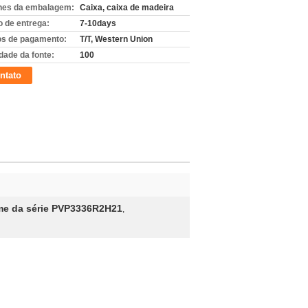
hes da embalagem:
Caixa, caixa de madeira
 de entrega:
7-10days
s de pagamento:
T/T, Western Union
dade da fonte:
100
ntato
ume da série PVP3336R2H21
,