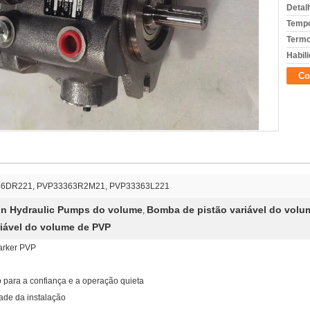
Detal
Tempo
Termo
Habili
Co
6DR221, PVP33363R2M21, PVP33363L221
on Hydraulic Pumps do volume
Bomba de pistão variável do vol
,
iável do volume de PVP
Parker PVP
o para a confiança e a operação quieta
dade da instalação