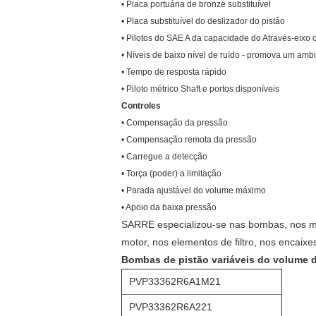
• Placa portuária de bronze substituível
• Placa substituível do deslizador do pistão
• Pilotos do SAE A da capacidade do Através-eixo 
• Níveis de baixo nível de ruído - promova um amb
• Tempo de resposta rápido
• Piloto métrico Shaft e portos disponíveis
Controles
• Compensação da pressão
• Compensação remota da pressão
• Carregue a detecção
• Torça (poder) a limitação
• Parada ajustável do volume máximo
• Apoio da baixa pressão
SARRE especializou-se nas bombas, nos mo
motor, nos elementos de filtro, nos encai
Bombas de pistão variáveis do volume d
PVP33362R6A1M21
PVP33362R6A221