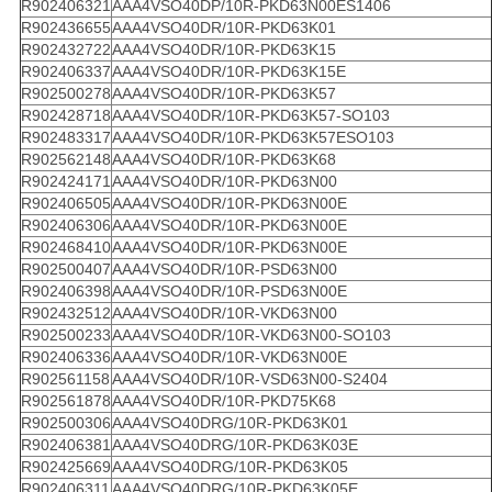
R902406321
AAA4VSO40DP/10R-PKD63N00ES1406
R902436655
AAA4VSO40DR/10R-PKD63K01
R902432722
AAA4VSO40DR/10R-PKD63K15
R902406337
AAA4VSO40DR/10R-PKD63K15E
R902500278
AAA4VSO40DR/10R-PKD63K57
R902428718
AAA4VSO40DR/10R-PKD63K57-SO103
R902483317
AAA4VSO40DR/10R-PKD63K57ESO103
R902562148
AAA4VSO40DR/10R-PKD63K68
R902424171
AAA4VSO40DR/10R-PKD63N00
R902406505
AAA4VSO40DR/10R-PKD63N00E
R902406306
AAA4VSO40DR/10R-PKD63N00E
R902468410
AAA4VSO40DR/10R-PKD63N00E
R902500407
AAA4VSO40DR/10R-PSD63N00
R902406398
AAA4VSO40DR/10R-PSD63N00E
R902432512
AAA4VSO40DR/10R-VKD63N00
R902500233
AAA4VSO40DR/10R-VKD63N00-SO103
R902406336
AAA4VSO40DR/10R-VKD63N00E
R902561158
AAA4VSO40DR/10R-VSD63N00-S2404
R902561878
AAA4VSO40DR/10R-PKD75K68
R902500306
AAA4VSO40DRG/10R-PKD63K01
R902406381
AAA4VSO40DRG/10R-PKD63K03E
R902425669
AAA4VSO40DRG/10R-PKD63K05
R902406311
AAA4VSO40DRG/10R-PKD63K05E