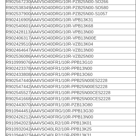
R902567230
AA4VSO40DRG/10R-PZB25N00-SO266
R902538349
AA4VSO40DRG/10R-PZB25N00-SO580
R902537900
AA4VSO40DRG/10R-PZB25N00-S1057
R902416905
AA4VSO40DRG/10R-VPB13K31
R902540601
AA4VSO40DRG/10R-VPB13K68
R902428113
AA4VSO40DRG/10R-VPB13N00
R902406317
AA4VSO40DRG/10R-VPB13N00E
R902429510
AA4VSO40DRG/10R-VZB13K04
R902464647
AA4VSO40DRG/10R-VZB13N00
R902536086
AA4VSO40DRG/10R-VZB25N00
R910999076
AA4VSO40FR1/10R-PPB13G10
R902423378
AA4VSO40FR1/10R-PPB13N00
R902433808
AA4VSO40FR1/10R-PPB13O60
R902547440
AA4VSO40FR1/10R-PPB25N00ES2228
R902547442
AA4VSO40FR1/10R-PPB25N00ES2228
R902545527
AA4VSO40FR1/10R-PPB25N00CES2228
R902541668
AA4VSO40FR1/10R-PPB25N00CES2228
R902443070
AA4VSO40FR1/10R-PZB13O80
R910944451
AA4VSO40FRG/10R-PPB13G30
R902426212
AA4VSO40FRG/10R-PPB13N00
R910942023
AA4VSO40LR2/10R-PPB13K01
R910932042
AA4VSO40LR2/10R-PPB13K25
R910944023
AA4VSO40LR2/10R-PPB13K31