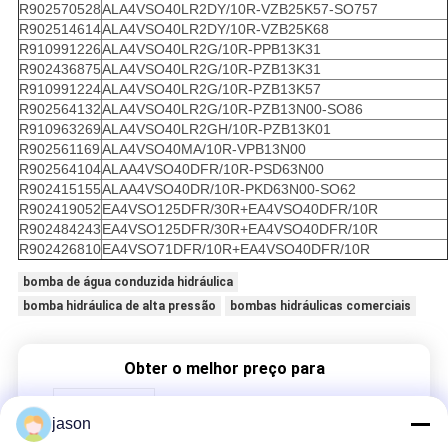
R902570528
ALA4VSO40LR2DY/10R-VZB25K57-SO757
R902514614
ALA4VSO40LR2DY/10R-VZB25K68
R910991226
ALA4VSO40LR2G/10R-PPB13K31
R902436875
ALA4VSO40LR2G/10R-PZB13K31
R910991224
ALA4VSO40LR2G/10R-PZB13K57
R902564132
ALA4VSO40LR2G/10R-PZB13N00-SO86
R910963269
ALA4VSO40LR2GH/10R-PZB13K01
R902561169
ALA4VSO40MA/10R-VPB13N00
R902564104
ALAA4VSO40DFR/10R-PSD63N00
R902415155
ALAA4VSO40DR/10R-PKD63N00-SO62
R902419052
EA4VSO125DFR/30R+EA4VSO40DFR/10R
R902484243
EA4VSO125DFR/30R+EA4VSO40DFR/10R
R902426810
EA4VSO71DFR/10R+EA4VSO40DFR/10R
bomba de água conduzida hidráulica
bomba hidráulica de alta pressão
bombas hidráulicas comerciais
Obter o melhor preço para
jason
Série da bomba A4VSO40 de