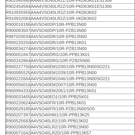
R902540580
AAA4VSO40LR2Z/10R-PKD63K01ES1306
R902454584
AAA4VSO40LR2Z/10R-PKD63K01ES1306
R910935955
AAA4VSO40LR2Z/10R-PKD63K02
R910932084
AAA4VSO40LR2Z/10R-VKD63K02
R900018186
A4VSO40DP/10R-PPB13N00
R900083507
A4VSO40DP/10R-PZB13N00
R987020034
A4VSO40DR/10R-EPB13N00
R900220250
A4VSO40DR/10R-PPB13K01
R900034274
A4VSO40DR/10R-PZB13N00
R900051847
A4VSO40DRG/10R-PPB13K01
R900242864
A4VSO40DRG/10R-PZB25N00
R900227750
A4VSO40EM1030/10R-PPB13N00SO221
R900085525
A4VSO40EM1039/10R-PPB13N00
R900222684
A4VSO40EM1046/10R-PPB13N00SO221
R900056016
A4VSO40EM2007/10R-PPB13N00
R900994332
A4VSO40EM2061/10R-PPB13K01
R900033455
A4VSO40EO1/10R-PPB25K01
R900220624
A4VSO40FR/10R-PPB13K01
R900029185
A4VSO40FR/10R-PZB13N00SO5
R900207397
A4VSO40HM1/10R-PPB13K25
R900525683
A4VSO40LR2/10R-PPB13K02
R900206800
A4VSO40LR2/10R-PPB13N00
R900071642
A4VSO40LR2D/10R-PPB13K57