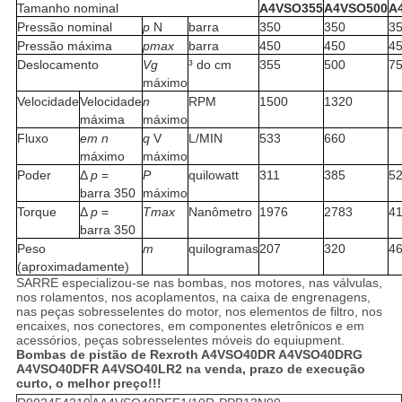
Tamanho nominal
A4VSO355
A4VSO500
A
Pressão nominal
p
N
barra
350
350
3
Pressão máxima
pmax
barra
450
450
4
Deslocamento
Vg
³ do cm
355
500
7
máximo
Velocidade
Velocidade
n
RPM
1500
1320
máxima
máximo
Fluxo
em n
q
V
L/MIN
533
660
máximo
máximo
Poder
Δ
p
=
P
quilowatt
311
385
5
barra 350
máximo
Torque
Δ
p
=
Tmax
Nanômetro
1976
2783
4
barra 350
Peso
m
quilogramas
207
320
4
(aproximadamente)
SARRE especializou-se nas bombas, nos motores, nas válvulas,
nos rolamentos, nos acoplamentos, na caixa de engrenagens,
nas peças sobresselentes do motor, nos elementos de filtro, nos
encaixes, nos conectores, em componentes eletrônicos e em
acessórios, peças sobresselentes móveis do equiupment.
Bombas de pistão de Rexroth A4VSO40DR A4VSO40DRG
A4VSO40DFR A4VSO40LR2 na venda, prazo de execução
curto, o melhor preço!!!