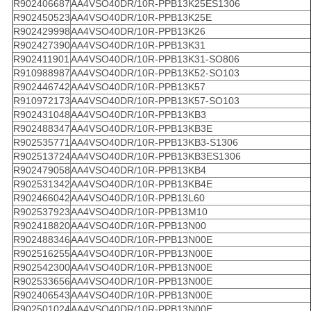
R902406687
AA4VSO40DR/10R-PPB13K25ES1306
R902450523
AA4VSO40DR/10R-PPB13K25E
R902429998
AA4VSO40DR/10R-PPB13K26
R902427390
AA4VSO40DR/10R-PPB13K31
R902411901
AA4VSO40DR/10R-PPB13K31-SO806
R910988987
AA4VSO40DR/10R-PPB13K52-SO103
R902446742
AA4VSO40DR/10R-PPB13K57
R910972173
AA4VSO40DR/10R-PPB13K57-SO103
R902431048
AA4VSO40DR/10R-PPB13KB3
R902488347
AA4VSO40DR/10R-PPB13KB3E
R902535771
AA4VSO40DR/10R-PPB13KB3-S1306
R902513724
AA4VSO40DR/10R-PPB13KB3ES1306
R902479058
AA4VSO40DR/10R-PPB13KB4
R902531342
AA4VSO40DR/10R-PPB13KB4E
R902466042
AA4VSO40DR/10R-PPB13L60
R902537923
AA4VSO40DR/10R-PPB13M10
R902418820
AA4VSO40DR/10R-PPB13N00
R902488346
AA4VSO40DR/10R-PPB13N00E
R902516255
AA4VSO40DR/10R-PPB13N00E
R902542300
AA4VSO40DR/10R-PPB13N00E
R902533656
AA4VSO40DR/10R-PPB13N00E
R902406543
AA4VSO40DR/10R-PPB13N00E
R902501024
AA4VSO40DR/10R-PPB13N00E