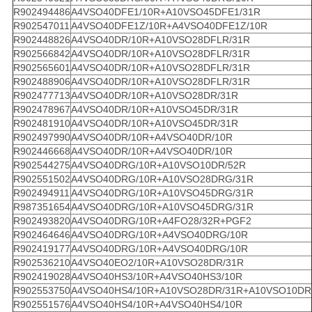
R902494486
A4VSO40DFE1/10R+A10VSO45DFE1/31R
R902547011
A4VSO40DFE1Z/10R+A4VSO40DFE1Z/10R
R902448826
A4VSO40DR/10R+A10VSO28DFLR/31R
R902566842
A4VSO40DR/10R+A10VSO28DFLR/31R
R902565601
A4VSO40DR/10R+A10VSO28DFLR/31R
R902488906
A4VSO40DR/10R+A10VSO28DFLR/31R
R902477713
A4VSO40DR/10R+A10VSO28DR/31R
R902478967
A4VSO40DR/10R+A10VSO45DR/31R
R902481910
A4VSO40DR/10R+A10VSO45DR/31R
R902497990
A4VSO40DR/10R+A4VSO40DR/10R
R902446668
A4VSO40DR/10R+A4VSO40DR/10R
R902544275
A4VSO40DRG/10R+A10VSO10DR/52R
R902551502
A4VSO40DRG/10R+A10VSO28DRG/31R
R902494911
A4VSO40DRG/10R+A10VSO45DRG/31R
R987351654
A4VSO40DRG/10R+A10VSO45DRG/31R
R902493820
A4VSO40DRG/10R+A4FO28/32R+PGF2
R902464646
A4VSO40DRG/10R+A4VSO40DRG/10R
R902419177
A4VSO40DRG/10R+A4VSO40DRG/10R
R902536210
A4VSO40EO2/10R+A10VSO28DR/31R
R902419028
A4VSO40HS3/10R+A4VSO40HS3/10R
R902553750
A4VSO40HS4/10R+A10VSO28DR/31R+A10VSO10DR
R902551576
A4VSO40HS4/10R+A4VSO40HS4/10R