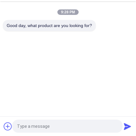
Rexroth Indsutrial, disponível
A4VSO40DR/10R-PPB13N00
conservado em estoque
9:28 PM
Continue
Good day, what product are you looking for?
Bomba hidráulica Rexroth
R910960208 AA10VO71DFLR/31L-PSC62K01 Série AA10VO71
de bomba de pistão variável axial
R910945652 AA10VO71DRG/31L-PSC62N00 Bomba variável a
pistão axial da série AA10VO71
R902447189 AA10VO71DR/31L-PSC12N00 AA10VO71 Série de
bomba de pistão variável axial
Categorias populares
Todos
Pedir um orçamento
Bomba Hidráulica 
Válvulas Hidráulicas 