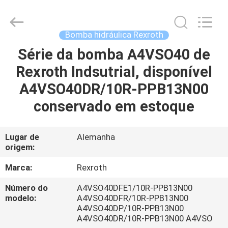
Saar
HK
Electronic
Limited.
All
Bomba hidráulica Rexroth
Rights
Reserved.
Série da bomba A4VSO40 de
CASA
Rexroth Indsutrial, disponível
PRODUTOS
A4VSO40DR/10R-PPB13N00
conservado em estoque
SOBRE
NÓS
Lugar de
Alemanha
origem:
EXCURSÃO
Marca:
Rexroth
DA
Número do
A4VSO40DFE1/10R-PPB13N00
modelo:
A4VSO40DFR/10R-PPB13N00
FÁBRICA
A4VSO40DP/10R-PPB13N00
A4VSO40DR/10R-PPB13N00 A4VSO