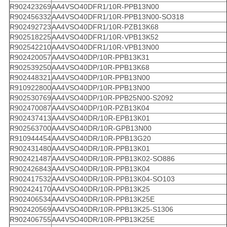
R902423269
AA4VSO40DFR1/10R-PPB13N00
R902456332
AA4VSO40DFR1/10R-PPB13N00-SO318
R902492723
AA4VSO40DFR1/10R-PZB13K68
R902518225
AA4VSO40DFR1/10R-VPB13K52
R902542210
AA4VSO40DFR1/10R-VPB13N00
R902420057
AA4VSO40DP/10R-PPB13K31
R902539250
AA4VSO40DP/10R-PPB13K68
R902448321
AA4VSO40DP/10R-PPB13N00
R910922800
AA4VSO40DP/10R-PPB13N00
R902530769
AA4VSO40DP/10R-PPB25N00-S2092
R902470087
AA4VSO40DP/10R-PZB13K04
R902437413
AA4VSO40DR/10R-EPB13K01
R902563700
AA4VSO40DR/10R-GPB13N00
R910944454
AA4VSO40DR/10R-PPB13G20
R902431480
AA4VSO40DR/10R-PPB13K01
R902421487
AA4VSO40DR/10R-PPB13K02-SO886
R902426843
AA4VSO40DR/10R-PPB13K04
R902417532
AA4VSO40DR/10R-PPB13K04-SO103
R902424170
AA4VSO40DR/10R-PPB13K25
R902406534
AA4VSO40DR/10R-PPB13K25E
R902420569
AA4VSO40DR/10R-PPB13K25-S1306
R902406755
AA4VSO40DR/10R-PPB13K25E