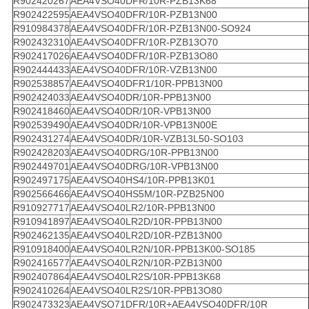
R902420267
AEA4VSO40DFR/10R-PZB13K68
R902422595
AEA4VSO40DFR/10R-PZB13N00
R910984378
AEA4VSO40DFR/10R-PZB13N00-SO924
R902432310
AEA4VSO40DFR/10R-PZB13O70
R902417026
AEA4VSO40DFR/10R-PZB13O80
R902444433
AEA4VSO40DFR/10R-VZB13N00
R902538857
AEA4VSO40DFR1/10R-PPB13N00
R902424033
AEA4VSO40DR/10R-PPB13N00
R902418460
AEA4VSO40DR/10R-VPB13N00
R902539490
AEA4VSO40DR/10R-VPB13N00E
R902431274
AEA4VSO40DR/10R-VZB13L50-SO103
R902428203
AEA4VSO40DRG/10R-PPB13N00
R902449701
AEA4VSO40DRG/10R-VPB13N00
R902497175
AEA4VSO40HS4/10R-PPB13K01
R902566466
AEA4VSO40HS5M/10R-PZB25N00
R910927717
AEA4VSO40LR2/10R-PPB13N00
R910941897
AEA4VSO40LR2D/10R-PPB13N00
R902462135
AEA4VSO40LR2D/10R-PZB13N00
R910918400
AEA4VSO40LR2N/10R-PPB13K00-SO185
R902416577
AEA4VSO40LR2N/10R-PZB13N00
R902407864
AEA4VSO40LR2S/10R-PPB13K68
R902410264
AEA4VSO40LR2S/10R-PPB13O80
R902473323
AEA4VSO71DFR/10R+AEA4VSO40DFR/10R