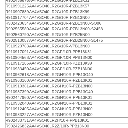
R902436876
AA4VSO40LR2G/10R-PZB13K31
R910991225
AA4VSO40LR2G/10R-PZB13K57
R910907889
AA4VSO40LR2G/10R-PZB13K99
R910917704
AA4VSO40LR2G/10R-PZB13N00
R902420634
AA4VSO40LR2G/10R-PZB13N00-SO86
R902565580
AA4VSO40LR2G/10R-PZB13N00-S2458
R902560790
AA4VSO40LR2G/10R-PZB25N00
R902513087
AA4VSO40LR2G/10R-PZB25N00-S1475
R910920763
AA4VSO40LR2G/10R-VPB13N00
R910917091
AA4VSO40LR2GF/10R-PPB13K31
R910904568
AA4VSO40LR2GF/10R-PPB13N00
R910917185
AA4VSO40LR2GF/10R-PZB13K99
R910933450
AA4VSO40LR2GF/10R-PZB13N00
R910962618
AA4VSO40LR2GH/10R-PPB13G40
R910963160
AA4VSO40LR2GH/10R-PZB13K01
R910919361
AA4VSO40LR2GH/10R-PZB13N00
R910987399
AA4VSO40LR2GN/10R-PPB13G40
R902447960
AA4VSO40LR2GN/10R-PPB13K01
R910932040
AA4VSO40LR2GN/10R-PPB13K31
R910912405
AA4VSO40LR2GN/10R-PPB13N00
R910933227
AA4VSO40LR2GN/10R-PZB13N00
R902433731
AA4VSO40LR2H/10R-PPB13K01
R902426832
AA4VSO40LR2Z/10R-PPB13N00