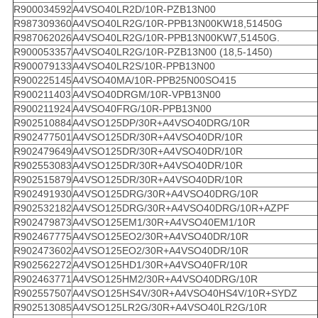
R900034592
A4VSO40LR2D/10R-PZB13N00
R987309360
A4VSO40LR2G/10R-PPB13N00KW18,51450G
R987062026
A4VSO40LR2G/10R-PPB13N00KW7,51450G.
R900053357
A4VSO40LR2G/10R-PZB13N00 (18,5-1450)
R900079133
A4VSO40LR2S/10R-PPB13N00
R900225145
A4VSO40MA/10R-PPB25N00SO415
R900211403
A4VSO40DRGM/10R-VPB13N00
R900211924
A4VSO40FRG/10R-PPB13N00
R902510884
A4VSO125DP/30R+A4VSO40DRG/10R
R902477501
A4VSO125DR/30R+A4VSO40DR/10R
R902479649
A4VSO125DR/30R+A4VSO40DR/10R
R902553083
A4VSO125DR/30R+A4VSO40DR/10R
R902515879
A4VSO125DR/30R+A4VSO40DR/10R
R902491930
A4VSO125DRG/30R+A4VSO40DRG/10R
R902532182
A4VSO125DRG/30R+A4VSO40DRG/10R+AZPF
R902479873
A4VSO125EM1/30R+A4VSO40EM1/10R
R902467775
A4VSO125EO2/30R+A4VSO40DR/10R
R902473602
A4VSO125EO2/30R+A4VSO40DR/10R
R902562272
A4VSO125HD1/30R+A4VSO40FR/10R
R902463771
A4VSO125HM2/30R+A4VSO40DRG/10R
R902557507
A4VSO125HS4V/30R+A4VSO40HS4V/10R+SYDZ
R902513085
A4VSO125LR2G/30R+A4VSO40LR2G/10R