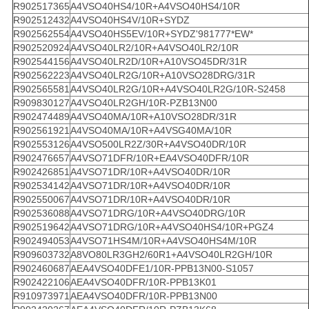
R902517365
A4VSO40HS4/10R+A4VSO40HS4/10R
R902512432
A4VSO40HS4V/10R+SYDZ
R902562554
A4VSO40HS5EV/10R+SYDZ'981777*EW*
R902520924
A4VSO40LR2/10R+A4VSO40LR2/10R
R902544156
A4VSO40LR2D/10R+A10VSO45DR/31R
R902562223
A4VSO40LR2G/10R+A10VSO28DRG/31R
R902565581
A4VSO40LR2G/10R+A4VSO40LR2G/10R-S2458
R909830127
A4VSO40LR2GH/10R-PZB13N00
R902474489
A4VSO40MA/10R+A10VSO28DR/31R
R902561921
A4VSO40MA/10R+A4VSG40MA/10R
R902553126
A4VSO500LR2Z/30R+A4VSO40DR/10R
R902476657
A4VSO71DFR/10R+EA4VSO40DFR/10R
R902426851
A4VSO71DR/10R+A4VSO40DR/10R
R902534142
A4VSO71DR/10R+A4VSO40DR/10R
R902550067
A4VSO71DR/10R+A4VSO40DR/10R
R902536088
A4VSO71DRG/10R+A4VSO40DRG/10R
R902519642
A4VSO71DRG/10R+A4VSO40HS4/10R+PGZ4
R902494053
A4VSO71HS4M/10R+A4VSO40HS4M/10R
R909603732
A8VO80LR3GH2/60R1+A4VSO40LR2GH/10R
R902460687
AEA4VSO40DFE1/10R-PPB13N00-S1057
R902422106
AEA4VSO40DFR/10R-PPB13K01
R910973971
AEA4VSO40DFR/10R-PPB13N00