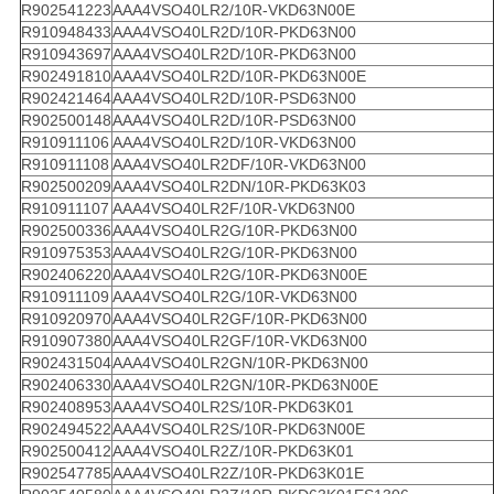
R902541223
AAA4VSO40LR2/10R-VKD63N00E
R910948433
AAA4VSO40LR2D/10R-PKD63N00
R910943697
AAA4VSO40LR2D/10R-PKD63N00
R902491810
AAA4VSO40LR2D/10R-PKD63N00E
R902421464
AAA4VSO40LR2D/10R-PSD63N00
R902500148
AAA4VSO40LR2D/10R-PSD63N00
R910911106
AAA4VSO40LR2D/10R-VKD63N00
R910911108
AAA4VSO40LR2DF/10R-VKD63N00
R902500209
AAA4VSO40LR2DN/10R-PKD63K03
R910911107
AAA4VSO40LR2F/10R-VKD63N00
R902500336
AAA4VSO40LR2G/10R-PKD63N00
R910975353
AAA4VSO40LR2G/10R-PKD63N00
R902406220
AAA4VSO40LR2G/10R-PKD63N00E
R910911109
AAA4VSO40LR2G/10R-VKD63N00
R910920970
AAA4VSO40LR2GF/10R-PKD63N00
R910907380
AAA4VSO40LR2GF/10R-VKD63N00
R902431504
AAA4VSO40LR2GN/10R-PKD63N00
R902406330
AAA4VSO40LR2GN/10R-PKD63N00E
R902408953
AAA4VSO40LR2S/10R-PKD63K01
R902494522
AAA4VSO40LR2S/10R-PKD63N00E
R902500412
AAA4VSO40LR2Z/10R-PKD63K01
R902547785
AAA4VSO40LR2Z/10R-PKD63K01E