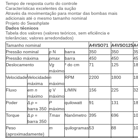
Tempo de resposta curto do controle
Características excelentes da sução
Através da movimentação para montar das bombas mais
adicionais até o mesmo tamanho nominal
Projeto do Swashplate
Dados técnicos
Tabela dos valores (valores teóricos, sem eficiência e
tolerâncias; valores arredondados)
Tamanho nominal
A4VSO71
A4VSO125
A
Pressão nominal
p
N
barra
350
350
3
Pressão máxima
pmax
barra
450
450
4
Deslocamento
Vg
³ do cm
71
125
1
máximo
Velocidade
Velocidade
n
RPM
2200
1800
1
máxima
máximo
Fluxo
em n
q
V
L/MIN
156
225
3
máximo
máximo
Poder
Δ
p
=
P
quilowatt
91
131
1
barra 350
máximo
Torque
Δ
p
=
Tmax
Nanômetro
395
696
1
barra 350
Peso
m
quilogramas
53
88
1
(aproximadamente)