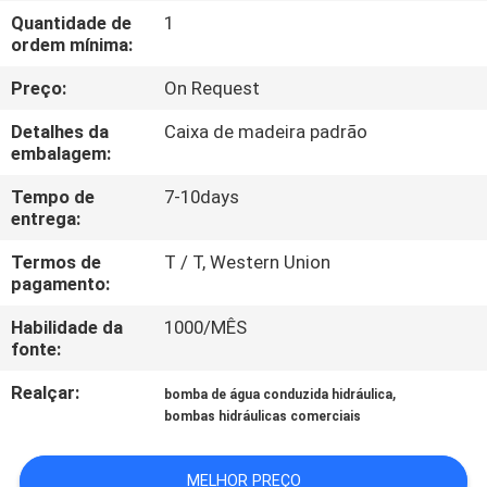
CONTROLE
Quantidade de
1
ordem mínima:
DA
QUALIDADE
Preço:
On Request
Detalhes da
Caixa de madeira padrão
CONTACTE-
embalagem:
NOS
Tempo de
7-10days
entrega:
PEÇA
Termos de
T / T, Western Union
pagamento:
UMAS
Habilidade da
1000/MÊS
CITAÇÕES
fonte:
Realçar:
,
bomba de água conduzida hidráulica
MAPA
bombas hidráulicas comerciais
DO
SITE
MELHOR PREÇO