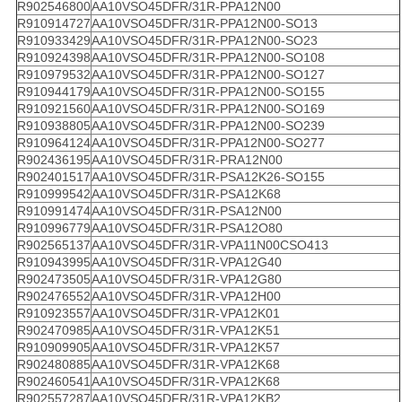
R902546800
AA10VSO45DFR/31R-PPA12N00
R910914727
AA10VSO45DFR/31R-PPA12N00-SO13
R910933429
AA10VSO45DFR/31R-PPA12N00-SO23
R910924398
AA10VSO45DFR/31R-PPA12N00-SO108
R910979532
AA10VSO45DFR/31R-PPA12N00-SO127
R910944179
AA10VSO45DFR/31R-PPA12N00-SO155
R910921560
AA10VSO45DFR/31R-PPA12N00-SO169
R910938805
AA10VSO45DFR/31R-PPA12N00-SO239
R910964124
AA10VSO45DFR/31R-PPA12N00-SO277
R902436195
AA10VSO45DFR/31R-PRA12N00
R902401517
AA10VSO45DFR/31R-PSA12K26-SO155
R910999542
AA10VSO45DFR/31R-PSA12K68
R910991474
AA10VSO45DFR/31R-PSA12N00
R910996779
AA10VSO45DFR/31R-PSA12O80
R902565137
AA10VSO45DFR/31R-VPA11N00CSO413
R910943995
AA10VSO45DFR/31R-VPA12G40
R902473505
AA10VSO45DFR/31R-VPA12G80
R902476552
AA10VSO45DFR/31R-VPA12H00
R910923557
AA10VSO45DFR/31R-VPA12K01
R902470985
AA10VSO45DFR/31R-VPA12K51
R910909905
AA10VSO45DFR/31R-VPA12K57
R902480885
AA10VSO45DFR/31R-VPA12K68
R902460541
AA10VSO45DFR/31R-VPA12K68
R902557287
AA10VSO45DFR/31R-VPA12KB2