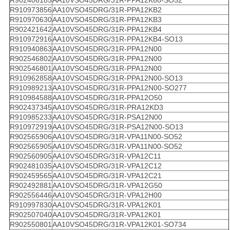
R902406185
AA10VSO45DRG/31R-PPA12K68-SO52
R910973856
AA10VSO45DRG/31R-PPA12KB2
R910970630
AA10VSO45DRG/31R-PPA12KB3
R902421642
AA10VSO45DRG/31R-PPA12KB4
R910972916
AA10VSO45DRG/31R-PPA12KB4-SO13
R910940863
AA10VSO45DRG/31R-PPA12N00
R902546802
AA10VSO45DRG/31R-PPA12N00
R902546801
AA10VSO45DRG/31R-PPA12N00
R910962858
AA10VSO45DRG/31R-PPA12N00-SO13
R910989213
AA10VSO45DRG/31R-PPA12N00-SO277
R910984588
AA10VSO45DRG/31R-PPA12O50
R902437345
AA10VSO45DRG/31R-PRA12KD3
R910985233
AA10VSO45DRG/31R-PSA12N00
R910972919
AA10VSO45DRG/31R-PSA12N00-SO13
R902565906
AA10VSO45DRG/31R-VPA11N00-SO52
R902565905
AA10VSO45DRG/31R-VPA11N00-SO52
R902560905
AA10VSO45DRG/31R-VPA12C11
R902481035
AA10VSO45DRG/31R-VPA12C12
R902459565
AA10VSO45DRG/31R-VPA12C21
R902492881
AA10VSO45DRG/31R-VPA12G50
R902556446
AA10VSO45DRG/31R-VPA12H00
R910997830
AA10VSO45DRG/31R-VPA12K01
R902507040
AA10VSO45DRG/31R-VPA12K01
R902550801
AA10VSO45DRG/31R-VPA12K01-SO734