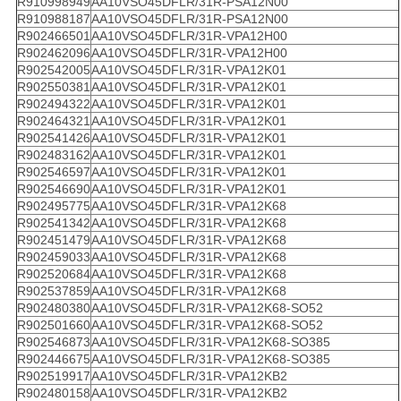
R910998949
AA10VSO45DFLR/31R-PSA12N00
R910988187
AA10VSO45DFLR/31R-PSA12N00
R902466501
AA10VSO45DFLR/31R-VPA12H00
R902462096
AA10VSO45DFLR/31R-VPA12H00
R902542005
AA10VSO45DFLR/31R-VPA12K01
R902550381
AA10VSO45DFLR/31R-VPA12K01
R902494322
AA10VSO45DFLR/31R-VPA12K01
R902464321
AA10VSO45DFLR/31R-VPA12K01
R902541426
AA10VSO45DFLR/31R-VPA12K01
R902483162
AA10VSO45DFLR/31R-VPA12K01
R902546597
AA10VSO45DFLR/31R-VPA12K01
R902546690
AA10VSO45DFLR/31R-VPA12K01
R902495775
AA10VSO45DFLR/31R-VPA12K68
R902541342
AA10VSO45DFLR/31R-VPA12K68
R902451479
AA10VSO45DFLR/31R-VPA12K68
R902459033
AA10VSO45DFLR/31R-VPA12K68
R902520684
AA10VSO45DFLR/31R-VPA12K68
R902537859
AA10VSO45DFLR/31R-VPA12K68
R902480380
AA10VSO45DFLR/31R-VPA12K68-SO52
R902501660
AA10VSO45DFLR/31R-VPA12K68-SO52
R902546873
AA10VSO45DFLR/31R-VPA12K68-SO385
R902446675
AA10VSO45DFLR/31R-VPA12K68-SO385
R902519917
AA10VSO45DFLR/31R-VPA12KB2
R902480158
AA10VSO45DFLR/31R-VPA12KB2