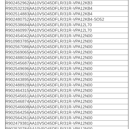
R902452962
AA10VSO45DFLR/31R-VPA12KB3
R902532326
AA10VSO45DFLR/31R-VPA12KB4
R902514883
AA10VSO45DFLR/31R-VPA12KB4
R902480752
AA10VSO45DFLR/31R-VPA12KB4-SO52
R902538684
AA10VSO45DFLR/31R-VPA12L70
R902460997
AA10VSO45DFLR/31R-VPA12L70
R902454042
AA10VSO45DFLR/31R-VPA12N00
R910983785
AA10VSO45DFLR/31R-VPA12N00
R902567086
AA10VSO45DFLR/31R-VPA12N00
R902569065
AA10VSO45DFLR/31R-VPA12N00
R902488034
AA10VSO45DFLR/31R-VPA12N00
R902545687
AA10VSO45DFLR/31R-VPA12N00
R902549696
AA10VSO45DFLR/31R-VPA12N00
R902459032
AA10VSO45DFLR/31R-VPA12N00
R902443895
AA10VSO45DFLR/31R-VPA12N00
R902488928
AA10VSO45DFLR/31R-VPA12N00
R902464315
AA10VSO45DFLR/31R-VPA12N00
R902545651
AA10VSO45DFLR/31R-VPA12N00
R902546874
AA10VSO45DFLR/31R-VPA12N00
R902546608
AA10VSO45DFLR/31R-VPA12N00
R902564256
AA10VSO45DFLR/31R-VPA12N00
R902564261
AA10VSO45DFLR/31R-VPA12N00
R902479381
AA10VSO45DFLR/31R-VPA12N00
R902520784
AA10VSO45DFLR/31R-VPA12N00