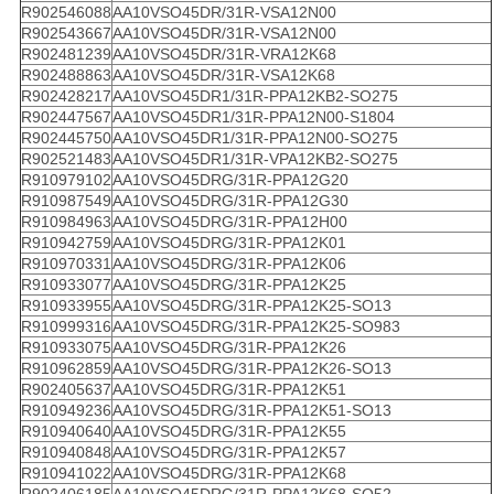
R902546088
AA10VSO45DR/31R-VSA12N00
R902543667
AA10VSO45DR/31R-VSA12N00
R902481239
AA10VSO45DR/31R-VRA12K68
R902488863
AA10VSO45DR/31R-VSA12K68
R902428217
AA10VSO45DR1/31R-PPA12KB2-SO275
R902447567
AA10VSO45DR1/31R-PPA12N00-S1804
R902445750
AA10VSO45DR1/31R-PPA12N00-SO275
R902521483
AA10VSO45DR1/31R-VPA12KB2-SO275
R910979102
AA10VSO45DRG/31R-PPA12G20
R910987549
AA10VSO45DRG/31R-PPA12G30
R910984963
AA10VSO45DRG/31R-PPA12H00
R910942759
AA10VSO45DRG/31R-PPA12K01
R910970331
AA10VSO45DRG/31R-PPA12K06
R910933077
AA10VSO45DRG/31R-PPA12K25
R910933955
AA10VSO45DRG/31R-PPA12K25-SO13
R910999316
AA10VSO45DRG/31R-PPA12K25-SO983
R910933075
AA10VSO45DRG/31R-PPA12K26
R910962859
AA10VSO45DRG/31R-PPA12K26-SO13
R902405637
AA10VSO45DRG/31R-PPA12K51
R910949236
AA10VSO45DRG/31R-PPA12K51-SO13
R910940640
AA10VSO45DRG/31R-PPA12K55
R910940848
AA10VSO45DRG/31R-PPA12K57
R910941022
AA10VSO45DRG/31R-PPA12K68