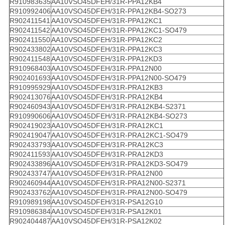
R910983635
AA10VSO45DFEH/31R-PPA12KB4
R910992406
AA10VSO45DFEH/31R-PPA12KB4-SO273
R902411541
AA10VSO45DFEH/31R-PPA12KC1
R902411542
AA10VSO45DFEH/31R-PPA12KC1-SO479
R902411550
AA10VSO45DFEH/31R-PPA12KC2
R902433802
AA10VSO45DFEH/31R-PPA12KC3
R902411548
AA10VSO45DFEH/31R-PPA12KD3
R910968403
AA10VSO45DFEH/31R-PPA12N00
R902401693
AA10VSO45DFEH/31R-PPA12N00-SO479
R910995929
AA10VSO45DFEH/31R-PRA12KB3
R902413076
AA10VSO45DFEH/31R-PRA12KB4
R902460943
AA10VSO45DFEH/31R-PRA12KB4-S2371
R910990606
AA10VSO45DFEH/31R-PRA12KB4-SO273
R902419023
AA10VSO45DFEH/31R-PRA12KC1
R902419047
AA10VSO45DFEH/31R-PRA12KC1-SO479
R902433793
AA10VSO45DFEH/31R-PRA12KC3
R902411593
AA10VSO45DFEH/31R-PRA12KD3
R902433896
AA10VSO45DFEH/31R-PRA12KD3-SO479
R902433747
AA10VSO45DFEH/31R-PRA12N00
R902460944
AA10VSO45DFEH/31R-PRA12N00-S2371
R902433762
AA10VSO45DFEH/31R-PRA12N00-SO479
R910989198
AA10VSO45DFEH/31R-PSA12G10
R910986384
AA10VSO45DFEH/31R-PSA12K01
R902404487
AA10VSO45DFEH/31R-PSA12K02