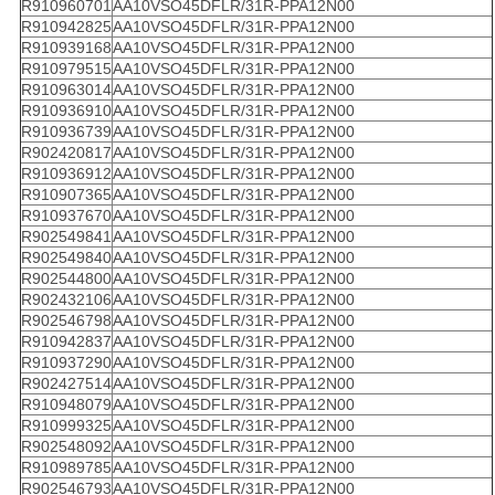
R910960701
AA10VSO45DFLR/31R-PPA12N00
R910942825
AA10VSO45DFLR/31R-PPA12N00
R910939168
AA10VSO45DFLR/31R-PPA12N00
R910979515
AA10VSO45DFLR/31R-PPA12N00
R910963014
AA10VSO45DFLR/31R-PPA12N00
R910936910
AA10VSO45DFLR/31R-PPA12N00
R910936739
AA10VSO45DFLR/31R-PPA12N00
R902420817
AA10VSO45DFLR/31R-PPA12N00
R910936912
AA10VSO45DFLR/31R-PPA12N00
R910907365
AA10VSO45DFLR/31R-PPA12N00
R910937670
AA10VSO45DFLR/31R-PPA12N00
R902549841
AA10VSO45DFLR/31R-PPA12N00
R902549840
AA10VSO45DFLR/31R-PPA12N00
R902544800
AA10VSO45DFLR/31R-PPA12N00
R902432106
AA10VSO45DFLR/31R-PPA12N00
R902546798
AA10VSO45DFLR/31R-PPA12N00
R910942837
AA10VSO45DFLR/31R-PPA12N00
R910937290
AA10VSO45DFLR/31R-PPA12N00
R902427514
AA10VSO45DFLR/31R-PPA12N00
R910948079
AA10VSO45DFLR/31R-PPA12N00
R910999325
AA10VSO45DFLR/31R-PPA12N00
R902548092
AA10VSO45DFLR/31R-PPA12N00
R910989785
AA10VSO45DFLR/31R-PPA12N00
R902546793
AA10VSO45DFLR/31R-PPA12N00