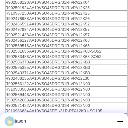
R902568128
AA10VSO45DRG/31R-VPA12K04
R902501924
AA10VSO45DRG/31R-VPA12K25
R910967250
AA10VSO45DRG/31R-VPA12K25
R902478988
AA10VSO45DRG/31R-VPA12K26
R902466591
AA10VSO45DRG/31R-VPA12K52
R902497994
AA10VSO45DRG/31R-VPA12K57
R902521438
AA10VSO45DRG/31R-VPA12K57
R902456127
AA10VSO45DRG/31R-VPA12K68
R902569513
AA10VSO45DRG/31R-VPA12K68
R902531696
AA10VSO45DRG/31R-VPA12K68-SO52
R902533486
AA10VSO45DRG/31R-VPA12K68-SO52
R902506379
AA10VSO45DRG/31R-VPA12KB3
R902565325
AA10VSO45DRG/31R-VPA12KB3
R902540371
AA10VSO45DRG/31R-VPA12KB3
R902488135
AA10VSO45DRG/31R-VPA12L30
R902566122
AA10VSO45DRG/31R-VPA12N00
R910933588
AA10VSO45DRG/31R-VPA12N00
R902569446
AA10VSO45DRG/31R-VPA12N00
R902542668
AA10VSO45DRG/31R-VPA12N00
R902521432
AA10VSO45DRG/31R-VPA12N00
R910986834
AA10VSO45FE1/31R-PPA12K01-SO105
R910975906
AA10VSO45FE1/31R-PPA12N00
jason
R902437618
AA10VSO45FE1/31R-PSC12K04-SO712
R902534292
AA10VSO45FE1/31R-VSA12K01