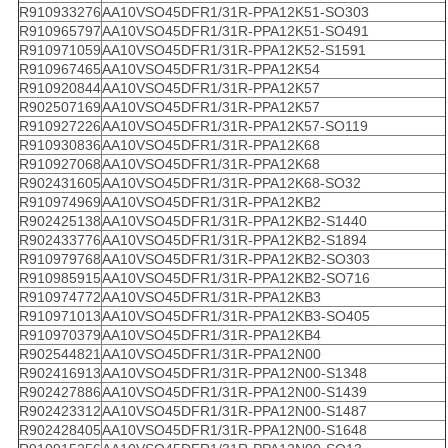
R910933276
AA10VSO45DFR1/31R-PPA12K51-SO303
R910965797
AA10VSO45DFR1/31R-PPA12K51-SO491
R910971059
AA10VSO45DFR1/31R-PPA12K52-S1591
R910967465
AA10VSO45DFR1/31R-PPA12K54
R910920844
AA10VSO45DFR1/31R-PPA12K57
R902507169
AA10VSO45DFR1/31R-PPA12K57
R910927226
AA10VSO45DFR1/31R-PPA12K57-SO119
R910930836
AA10VSO45DFR1/31R-PPA12K68
R910927068
AA10VSO45DFR1/31R-PPA12K68
R902431605
AA10VSO45DFR1/31R-PPA12K68-SO32
R910974969
AA10VSO45DFR1/31R-PPA12KB2
R902425138
AA10VSO45DFR1/31R-PPA12KB2-S1440
R902433776
AA10VSO45DFR1/31R-PPA12KB2-S1894
R910979768
AA10VSO45DFR1/31R-PPA12KB2-SO303
R910985915
AA10VSO45DFR1/31R-PPA12KB2-SO716
R910974772
AA10VSO45DFR1/31R-PPA12KB3
R910971013
AA10VSO45DFR1/31R-PPA12KB3-SO405
R910970379
AA10VSO45DFR1/31R-PPA12KB4
R902544821
AA10VSO45DFR1/31R-PPA12N00
R902416913
AA10VSO45DFR1/31R-PPA12N00-S1348
R902427886
AA10VSO45DFR1/31R-PPA12N00-S1439
R902423312
AA10VSO45DFR1/31R-PPA12N00-S1487
R902428405
AA10VSO45DFR1/31R-PPA12N00-S1648