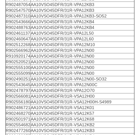
R902487054
AA10VSO45DFR/31R-VPA12KB3
R902547570
AA10VSO45DFR/31R-VPA12KB3
R902487310
AA10VSO45DFR/31R-VPA12KB3-SO52
R902543666
AA10VSO45DFR/31R-VPA12KB4
R902488763
AA10VSO45DFR/31R-VPA12KB4
R902461137
AA10VSO45DFR/31R-VPA12L50
R902460647
AA10VSO45DFR/31R-VPA12L60
R902512268
AA10VSO45DFR/31R-VPA12M10
R902566962
AA10VSO45DFR/31R-VPA12N00
R910920174
AA10VSO45DFR/31R-VPA12N00
R902520521
AA10VSO45DFR/31R-VPA12N00
R902555100
AA10VSO45DFR/31R-VPA12N00
R902555099
AA10VSO45DFR/31R-VPA12N00
R902490251
AA10VSO45DFR/31R-VPA12N00-SO32
R902543645
AA10VSO45DFR/31R-VPA12N00C
R902478797
AA10VSO45DFR/31R-VPA12O70
R902566081
AA10VSO45DFR/31R-VSA12H00
R902556180
AA10VSO45DFR/31R-VSA12H00H-S4989
R902486721
AA10VSO45DFR/31R-VSA12K01
R902468270
AA10VSO45DFR/31R-VSA12K57
R902501971
AA10VSO45DFR/31R-VSA12K68
R902554682
AA10VSO45DFR/31R-VSA12KB2
R902477260
AA10VSO45DFR/31R-VSA12KB3