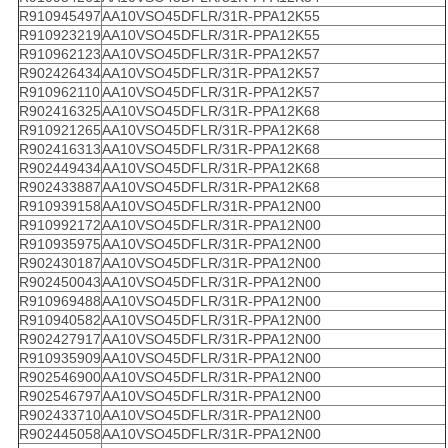
R910945497
AA10VSO45DFLR/31R-PPA12K55
R910923219
AA10VSO45DFLR/31R-PPA12K55
R910962123
AA10VSO45DFLR/31R-PPA12K57
R902426434
AA10VSO45DFLR/31R-PPA12K57
R910962110
AA10VSO45DFLR/31R-PPA12K57
R902416325
AA10VSO45DFLR/31R-PPA12K68
R910921265
AA10VSO45DFLR/31R-PPA12K68
R902416313
AA10VSO45DFLR/31R-PPA12K68
R902449434
AA10VSO45DFLR/31R-PPA12K68
R902433887
AA10VSO45DFLR/31R-PPA12K68
R910939158
AA10VSO45DFLR/31R-PPA12N00
R910992172
AA10VSO45DFLR/31R-PPA12N00
R910935975
AA10VSO45DFLR/31R-PPA12N00
R902430187
AA10VSO45DFLR/31R-PPA12N00
R902450043
AA10VSO45DFLR/31R-PPA12N00
R910969488
AA10VSO45DFLR/31R-PPA12N00
R910940582
AA10VSO45DFLR/31R-PPA12N00
R902427917
AA10VSO45DFLR/31R-PPA12N00
R910935909
AA10VSO45DFLR/31R-PPA12N00
R902546900
AA10VSO45DFLR/31R-PPA12N00
R902546797
AA10VSO45DFLR/31R-PPA12N00
R902433710
AA10VSO45DFLR/31R-PPA12N00
R902445058
AA10VSO45DFLR/31R-PPA12N00