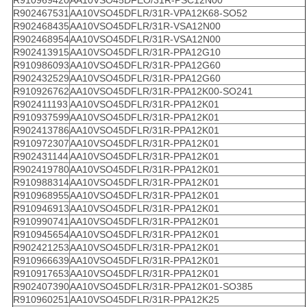
R910969420
AA10VSO45DFEO/31R-PSC12N00
R902467531
AA10VSO45DFLR/31R-VPA12K68-SO52
R902468435
AA10VSO45DFLR/31R-VSA12N00
R902468954
AA10VSO45DFLR/31R-VSA12N00
R902413915
AA10VSO45DFLR/31R-PPA12G10
R910986093
AA10VSO45DFLR/31R-PPA12G60
R902432529
AA10VSO45DFLR/31R-PPA12G60
R910926762
AA10VSO45DFLR/31R-PPA12K00-SO241
R902411193
AA10VSO45DFLR/31R-PPA12K01
R910937599
AA10VSO45DFLR/31R-PPA12K01
R902413786
AA10VSO45DFLR/31R-PPA12K01
R910972307
AA10VSO45DFLR/31R-PPA12K01
R902431144
AA10VSO45DFLR/31R-PPA12K01
R902419780
AA10VSO45DFLR/31R-PPA12K01
R910988314
AA10VSO45DFLR/31R-PPA12K01
R910968955
AA10VSO45DFLR/31R-PPA12K01
R910946913
AA10VSO45DFLR/31R-PPA12K01
R910990741
AA10VSO45DFLR/31R-PPA12K01
R910945654
AA10VSO45DFLR/31R-PPA12K01
R902421253
AA10VSO45DFLR/31R-PPA12K01
R910966639
AA10VSO45DFLR/31R-PPA12K01
R910917653
AA10VSO45DFLR/31R-PPA12K01
R902407390
AA10VSO45DFLR/31R-PPA12K01-SO385
R910960251
AA10VSO45DFLR/31R-PPA12K25