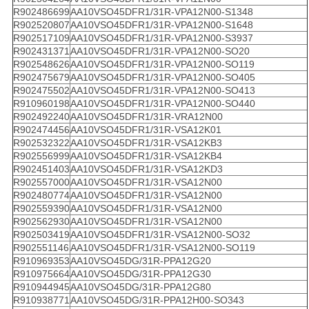
R902486699
AA10VSO45DFR1/31R-VPA12N00-S1348
R902520807
AA10VSO45DFR1/31R-VPA12N00-S1648
R902517109
AA10VSO45DFR1/31R-VPA12N00-S3937
R902431371
AA10VSO45DFR1/31R-VPA12N00-SO20
R902548626
AA10VSO45DFR1/31R-VPA12N00-SO119
R902475679
AA10VSO45DFR1/31R-VPA12N00-SO405
R902475502
AA10VSO45DFR1/31R-VPA12N00-SO413
R910960198
AA10VSO45DFR1/31R-VPA12N00-SO440
R902492240
AA10VSO45DFR1/31R-VRA12N00
R902474456
AA10VSO45DFR1/31R-VSA12K01
R902532322
AA10VSO45DFR1/31R-VSA12KB3
R902556999
AA10VSO45DFR1/31R-VSA12KB4
R902451403
AA10VSO45DFR1/31R-VSA12KD3
R902557000
AA10VSO45DFR1/31R-VSA12N00
R902480774
AA10VSO45DFR1/31R-VSA12N00
R902559390
AA10VSO45DFR1/31R-VSA12N00
R902562930
AA10VSO45DFR1/31R-VSA12N00
R902503419
AA10VSO45DFR1/31R-VSA12N00-SO32
R902551146
AA10VSO45DFR1/31R-VSA12N00-SO119
R910969353
AA10VSO45DG/31R-PPA12G20
R910975664
AA10VSO45DG/31R-PPA12G30
R910944945
AA10VSO45DG/31R-PPA12G80
R910938771
AA10VSO45DG/31R-PPA12H00-SO343