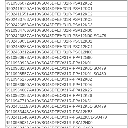
R910986072
AA10VSO45DFEH/31R-PSA12K52
R902419120
AA10VSO45DFEH/31R-PSA12KC1
R902411551
AA10VSO45DFEH/31R-PSA12KC2
R902433763
AA10VSO45DFEH/31R-PSA12KC3
R902426853
AA10VSO45DFEH/31R-PSA12KD3
R910984766
AA10VSO45DFEH/31R-PSA12N00
R902426837
AA10VSO45DFEH/31R-PSA12N00-SO479
R902459031
AA10VSO45DFEH/31R-PSC12K01
R902459258
AA10VSO45DFEH/31R-PSC12KC1
R902469312
AA10VSO45DFEH/31R-PSC12N00
R910960678
AA10VSO45DFEO/31R-PPA12G80
R910960928
AA10VSO45DFEO/31R-PPA12K01
R910968159
AA10VSO45DFEO/31R-PPA12K01-SO479
R910998557
AA10VSO45DFEO/31R-PPA12K01-SO480
R910946175
AA10VSO45DFEO/31R-PPA12K02
R910963900
AA10VSO45DFEO/31R-PPA12K04
R910964007
AA10VSO45DFEO/31R-PPA12K25
R910962283
AA10VSO45DFEO/31R-PPA12K26
R910947719
AA10VSO45DFEO/31R-PPA12K51
R902431115
AA10VSO45DFEO/31R-PPA12K51-SO479
R910983443
AA10VSO45DFEO/31R-PSA12KB3
R902411540
AA10VSO45DFEO/31R-PSA12KC1-SO479
R910969031
AA10VSO45DFEO/31R-PSA12N00