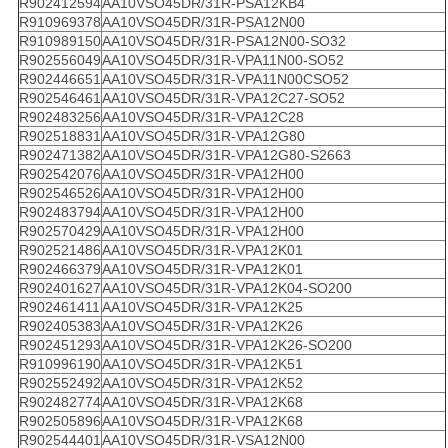
R902412594
AA10VSO45DR/31R-PSA12KB4
R910969378
AA10VSO45DR/31R-PSA12N00
R910989150
AA10VSO45DR/31R-PSA12N00-SO32
R902556049
AA10VSO45DR/31R-VPA11N00-SO52
R902446651
AA10VSO45DR/31R-VPA11N00CSO52
R902546461
AA10VSO45DR/31R-VPA12C27-SO52
R902483256
AA10VSO45DR/31R-VPA12C28
R902518831
AA10VSO45DR/31R-VPA12G80
R902471382
AA10VSO45DR/31R-VPA12G80-S2663
R902542076
AA10VSO45DR/31R-VPA12H00
R902546526
AA10VSO45DR/31R-VPA12H00
R902483794
AA10VSO45DR/31R-VPA12H00
R902570429
AA10VSO45DR/31R-VPA12H00
R902521486
AA10VSO45DR/31R-VPA12K01
R902466379
AA10VSO45DR/31R-VPA12K01
R902401627
AA10VSO45DR/31R-VPA12K04-SO200
R902461411
AA10VSO45DR/31R-VPA12K25
R902405383
AA10VSO45DR/31R-VPA12K26
R902451293
AA10VSO45DR/31R-VPA12K26-SO200
R910996190
AA10VSO45DR/31R-VPA12K51
R902552492
AA10VSO45DR/31R-VPA12K52
R902482774
AA10VSO45DR/31R-VPA12K68
R902505896
AA10VSO45DR/31R-VPA12K68
R902544401
AA10VSO45DR/31R-VSA12N00