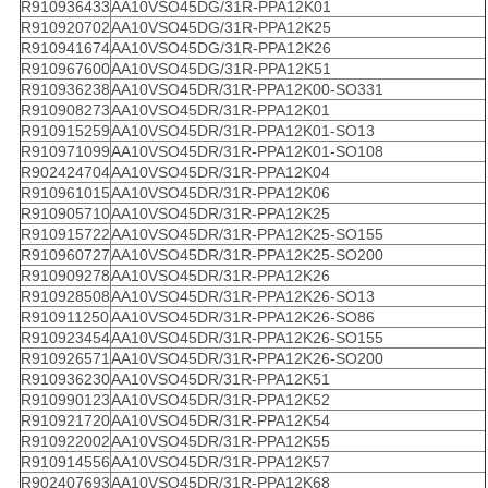
R910936433
AA10VSO45DG/31R-PPA12K01
R910920702
AA10VSO45DG/31R-PPA12K25
R910941674
AA10VSO45DG/31R-PPA12K26
R910967600
AA10VSO45DG/31R-PPA12K51
R910936238
AA10VSO45DR/31R-PPA12K00-SO331
R910908273
AA10VSO45DR/31R-PPA12K01
R910915259
AA10VSO45DR/31R-PPA12K01-SO13
R910971099
AA10VSO45DR/31R-PPA12K01-SO108
R902424704
AA10VSO45DR/31R-PPA12K04
R910961015
AA10VSO45DR/31R-PPA12K06
R910905710
AA10VSO45DR/31R-PPA12K25
R910915722
AA10VSO45DR/31R-PPA12K25-SO155
R910960727
AA10VSO45DR/31R-PPA12K25-SO200
R910909278
AA10VSO45DR/31R-PPA12K26
R910928508
AA10VSO45DR/31R-PPA12K26-SO13
R910911250
AA10VSO45DR/31R-PPA12K26-SO86
R910923454
AA10VSO45DR/31R-PPA12K26-SO155
R910926571
AA10VSO45DR/31R-PPA12K26-SO200
R910936230
AA10VSO45DR/31R-PPA12K51
R910990123
AA10VSO45DR/31R-PPA12K52
R910921720
AA10VSO45DR/31R-PPA12K54
R910922002
AA10VSO45DR/31R-PPA12K55
R910914556
AA10VSO45DR/31R-PPA12K57
R902407693
AA10VSO45DR/31R-PPA12K68