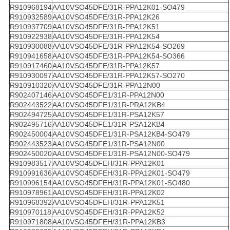
R910968194
AA10VSO45DFE/31R-PPA12K01-SO479
R910932589
AA10VSO45DFE/31R-PPA12K26
R910937709
AA10VSO45DFE/31R-PPA12K51
R910922938
AA10VSO45DFE/31R-PPA12K54
R910930088
AA10VSO45DFE/31R-PPA12K54-SO269
R910941658
AA10VSO45DFE/31R-PPA12K54-SO366
R910917460
AA10VSO45DFE/31R-PPA12K57
R910930097
AA10VSO45DFE/31R-PPA12K57-SO270
R910910320
AA10VSO45DFE/31R-PPA12N00
R902407146
AA10VSO45DFE1/31R-PPA12N00
R902443522
AA10VSO45DFE1/31R-PRA12KB4
R902494725
AA10VSO45DFE1/31R-PSA12K57
R902495716
AA10VSO45DFE1/31R-PSA12KB4
R902450004
AA10VSO45DFE1/31R-PSA12KB4-SO479
R902443523
AA10VSO45DFE1/31R-PSA12N00
R902450020
AA10VSO45DFE1/31R-PSA12N00-SO479
R910983517
AA10VSO45DFEH/31R-PPA12K01
R910991636
AA10VSO45DFEH/31R-PPA12K01-SO479
R910996154
AA10VSO45DFEH/31R-PPA12K01-SO480
R910978961
AA10VSO45DFEH/31R-PPA12K02
R910968392
AA10VSO45DFEH/31R-PPA12K51
R910970118
AA10VSO45DFEH/31R-PPA12K52
R910971808
AA10VSO45DFEH/31R-PPA12KB3