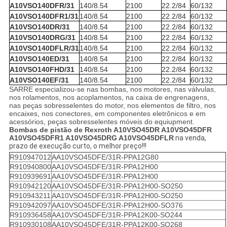
A10VSO140DFR/31
140/8.54
2100
22.2/84
60/132
A10VSO140DFR1/31
140/8.54
2100
22.2/84
60/132
A10VSO140DR/31
140/8.54
2100
22.2/84
60/132
A10VSO140DRG/31
140/8.54
2100
22.2/84
60/132
A10VSO140DFLR/31
140/8.54
2100
22.2/84
60/132
A10VSO140ED/31
140/8.54
2100
22.2/84
60/132
A10VSO140FHD/31
140/8.54
2100
22.2/84
60/132
A10VSO140EF/31
140/8.54
2100
22.2/84
60/132
SARRE especializou-se nas bombas, nos motores, nas válvulas,
nos rolamentos, nos acoplamentos, na caixa de engrenagens,
nas peças sobresselentes do motor, nos elementos de filtro, nos
encaixes, nos conectores, em componentes eletrônicos e em
acessórios, peças sobresselentes móveis do equiupment.
Bombas de pistão de Rexroth A10VSO45DR A10VSO45DFR
A10VSO45DFR1 A10VSO45DRG A10VSO45DFLR
na venda,
prazo de execução curto, o melhor preço!!!
R910947012
AA10VSO45DFE/31R-PPA12G80
R910940800
AA10VSO45DFE/31R-PPA12H00
R910939691
AA10VSO45DFE/31R-PPA12H00
R910942120
AA10VSO45DFE/31R-PPA12H00-SO250
R910943211
AA10VSO45DFE/31R-PPA12H00-SO250
R910942097
AA10VSO45DFE/31R-PPA12H00-SO376
R910936458
AA10VSO45DFE/31R-PPA12K00-SO244
R910930108
AA10VSO45DFE/31R-PPA12K00-SO268