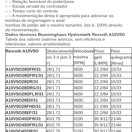
– – Relação favorável do poder/peso
– – Escala versátil do controlador
– – Tempo curto do controle
– – A movimentação direta é apropriada para adicionar as
bombas de engrenagem e axial
bombas de pistão até o mesmo tamanho, isto é, 100% através
da movimentação.
Dados técnicos Brueninghaus Hydromatik Rexroth A10VSO
Tabela dos valores (valores teóricos, sem eficiência e
tolerâncias; valores arredondados)
Rexroth A10VSO
Deslocamento
Velocidade
Fluxo
Peso
máxima
cm 3 /r [em 3
gpm
quilograma
[RPM]
/r]
[L/MIN]
[libras]
A10VSO28DFR/31
28/1.71
3600
22.2/84
15/33
A10VSO28DFR1/31
28/1.71
3600
22.2/84
15/33
A10VSO28DR/31
28/1.71
3600
22.2/84
15/33
A10VSO28DRG/31
28/1.71
3600
22.2/84
15/33
A10VSO28DFLR/31
28/1.71
3600
22.2/84
15/33
A10VSO28ED/31
28/1.71
3600
22.2/84
15/33
A10VSO28FHD/31
28/1.71
3600
22.2/84
15/33
A10VSO28EF/31
28/1.71
3600
22.2/84
15/33
A10VSO45DFR/31
45/2.75
3100
30.9/117
21/46
A10VSO45DFR1/31
45/2.75
3100
30.9/117
21/46
A10VSO45DR/31
45/2.75
3100
30.9/117
21/46