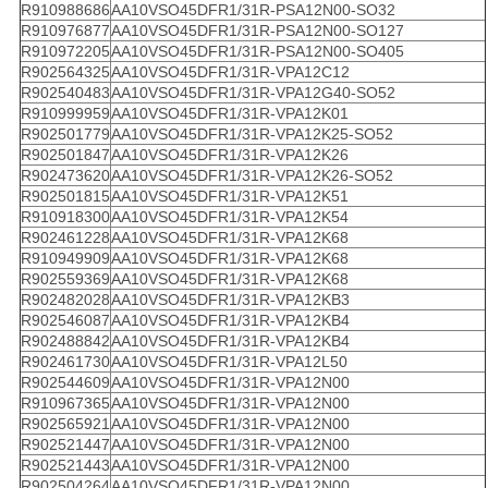
R910988686
AA10VSO45DFR1/31R-PSA12N00-SO32
R910976877
AA10VSO45DFR1/31R-PSA12N00-SO127
R910972205
AA10VSO45DFR1/31R-PSA12N00-SO405
R902564325
AA10VSO45DFR1/31R-VPA12C12
R902540483
AA10VSO45DFR1/31R-VPA12G40-SO52
R910999959
AA10VSO45DFR1/31R-VPA12K01
R902501779
AA10VSO45DFR1/31R-VPA12K25-SO52
R902501847
AA10VSO45DFR1/31R-VPA12K26
R902473620
AA10VSO45DFR1/31R-VPA12K26-SO52
R902501815
AA10VSO45DFR1/31R-VPA12K51
R910918300
AA10VSO45DFR1/31R-VPA12K54
R902461228
AA10VSO45DFR1/31R-VPA12K68
R910949909
AA10VSO45DFR1/31R-VPA12K68
R902559369
AA10VSO45DFR1/31R-VPA12K68
R902482028
AA10VSO45DFR1/31R-VPA12KB3
R902546087
AA10VSO45DFR1/31R-VPA12KB4
R902488842
AA10VSO45DFR1/31R-VPA12KB4
R902461730
AA10VSO45DFR1/31R-VPA12L50
R902544609
AA10VSO45DFR1/31R-VPA12N00
R910967365
AA10VSO45DFR1/31R-VPA12N00
R902565921
AA10VSO45DFR1/31R-VPA12N00
R902521447
AA10VSO45DFR1/31R-VPA12N00
R902521443
AA10VSO45DFR1/31R-VPA12N00
R902504264
AA10VSO45DFR1/31R-VPA12N00