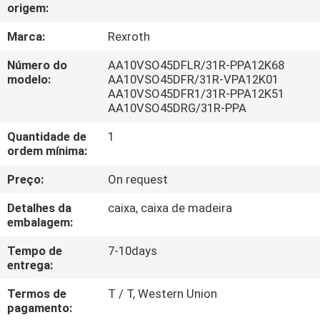
CONTROLE
origem:
DA
Marca:
Rexroth
QUALIDADE
Número do
AA10VSO45DFLR/31R-PPA12K68
modelo:
AA10VSO45DFR/31R-VPA12K01
AA10VSO45DFR1/31R-PPA12K51
CONTACTE-
AA10VSO45DRG/31R-PPA
NOS
Quantidade de
1
ordem mínima:
PEÇA
Preço:
On request
UMAS
Detalhes da
caixa, caixa de madeira
CITAÇÕES
embalagem:
Tempo de
7-10days
MAPA
entrega:
DO
Termos de
T / T, Western Union
pagamento:
SITE