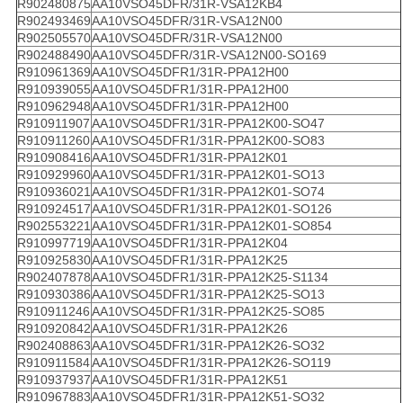
R902480875
AA10VSO45DFR/31R-VSA12KB4
R902493469
AA10VSO45DFR/31R-VSA12N00
R902505570
AA10VSO45DFR/31R-VSA12N00
R902488490
AA10VSO45DFR/31R-VSA12N00-SO169
R910961369
AA10VSO45DFR1/31R-PPA12H00
R910939055
AA10VSO45DFR1/31R-PPA12H00
R910962948
AA10VSO45DFR1/31R-PPA12H00
R910911907
AA10VSO45DFR1/31R-PPA12K00-SO47
R910911260
AA10VSO45DFR1/31R-PPA12K00-SO83
R910908416
AA10VSO45DFR1/31R-PPA12K01
R910929960
AA10VSO45DFR1/31R-PPA12K01-SO13
R910936021
AA10VSO45DFR1/31R-PPA12K01-SO74
R910924517
AA10VSO45DFR1/31R-PPA12K01-SO126
R902553221
AA10VSO45DFR1/31R-PPA12K01-SO854
R910997719
AA10VSO45DFR1/31R-PPA12K04
R910925830
AA10VSO45DFR1/31R-PPA12K25
R902407878
AA10VSO45DFR1/31R-PPA12K25-S1134
R910930386
AA10VSO45DFR1/31R-PPA12K25-SO13
R910911246
AA10VSO45DFR1/31R-PPA12K25-SO85
R910920842
AA10VSO45DFR1/31R-PPA12K26
R902408863
AA10VSO45DFR1/31R-PPA12K26-SO32
R910911584
AA10VSO45DFR1/31R-PPA12K26-SO119
R910937937
AA10VSO45DFR1/31R-PPA12K51
R910967883
AA10VSO45DFR1/31R-PPA12K51-SO32