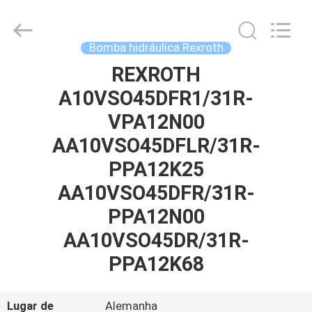
Saar
HK
Electronic
Limited.
All
Bomba hidráulica Rexroth
Rights
Reserved.
REXROTH
CASA
A10VSO45DFR1/31R-
PRODUTOS
VPA12N00
AA10VSO45DFLR/31R-
SOBRE
PPA12K25
NÓS
AA10VSO45DFR/31R-
PPA12N00
EXCURSÃO
AA10VSO45DR/31R-
DA
PPA12K68
FÁBRICA
Lugar de
Alemanha