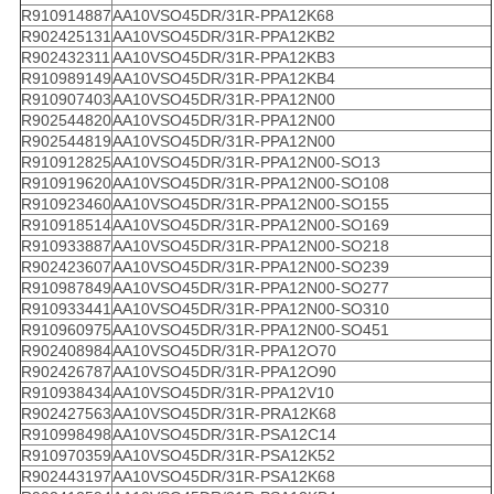
R910914887
AA10VSO45DR/31R-PPA12K68
R902425131
AA10VSO45DR/31R-PPA12KB2
R902432311
AA10VSO45DR/31R-PPA12KB3
R910989149
AA10VSO45DR/31R-PPA12KB4
R910907403
AA10VSO45DR/31R-PPA12N00
R902544820
AA10VSO45DR/31R-PPA12N00
R902544819
AA10VSO45DR/31R-PPA12N00
R910912825
AA10VSO45DR/31R-PPA12N00-SO13
R910919620
AA10VSO45DR/31R-PPA12N00-SO108
R910923460
AA10VSO45DR/31R-PPA12N00-SO155
R910918514
AA10VSO45DR/31R-PPA12N00-SO169
R910933887
AA10VSO45DR/31R-PPA12N00-SO218
R902423607
AA10VSO45DR/31R-PPA12N00-SO239
R910987849
AA10VSO45DR/31R-PPA12N00-SO277
R910933441
AA10VSO45DR/31R-PPA12N00-SO310
R910960975
AA10VSO45DR/31R-PPA12N00-SO451
R902408984
AA10VSO45DR/31R-PPA12O70
R902426787
AA10VSO45DR/31R-PPA12O90
R910938434
AA10VSO45DR/31R-PPA12V10
R902427563
AA10VSO45DR/31R-PRA12K68
R910998498
AA10VSO45DR/31R-PSA12C14
R910970359
AA10VSO45DR/31R-PSA12K52
R902443197
AA10VSO45DR/31R-PSA12K68