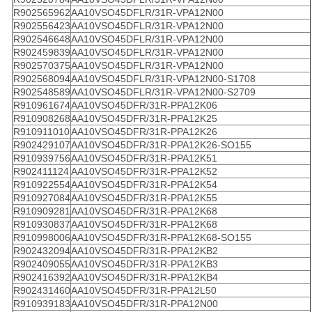
R902565962
AA10VSO45DFLR/31R-VPA12N00
R902556423
AA10VSO45DFLR/31R-VPA12N00
R902546648
AA10VSO45DFLR/31R-VPA12N00
R902459839
AA10VSO45DFLR/31R-VPA12N00
R902570375
AA10VSO45DFLR/31R-VPA12N00
R902568094
AA10VSO45DFLR/31R-VPA12N00-S1708
R902548589
AA10VSO45DFLR/31R-VPA12N00-S2709
R910961674
AA10VSO45DFR/31R-PPA12K06
R910908268
AA10VSO45DFR/31R-PPA12K25
R910911010
AA10VSO45DFR/31R-PPA12K26
R902429107
AA10VSO45DFR/31R-PPA12K26-SO155
R910939756
AA10VSO45DFR/31R-PPA12K51
R902411124
AA10VSO45DFR/31R-PPA12K52
R910922554
AA10VSO45DFR/31R-PPA12K54
R910927084
AA10VSO45DFR/31R-PPA12K55
R910909281
AA10VSO45DFR/31R-PPA12K68
R910930837
AA10VSO45DFR/31R-PPA12K68
R910998006
AA10VSO45DFR/31R-PPA12K68-SO155
R902432094
AA10VSO45DFR/31R-PPA12KB2
R902409055
AA10VSO45DFR/31R-PPA12KB3
R902416392
AA10VSO45DFR/31R-PPA12KB4
R902431460
AA10VSO45DFR/31R-PPA12L50
R910939183
AA10VSO45DFR/31R-PPA12N00