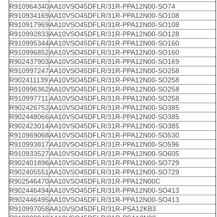
R910964340
AA10VSO45DFLR/31R-PPA12N00-SO74
R910934169
AA10VSO45DFLR/31R-PPA12N00-SO108
R910917969
AA10VSO45DFLR/31R-PPA12N00-SO108
R910992833
AA10VSO45DFLR/31R-PPA12N00-SO128
R910995344
AA10VSO45DFLR/31R-PPA12N00-SO160
R910996852
AA10VSO45DFLR/31R-PPA12N00-SO160
R902437903
AA10VSO45DFLR/31R-PPA12N00-SO169
R910997247
AA10VSO45DFLR/31R-PPA12N00-SO258
R902411139
AA10VSO45DFLR/31R-PPA12N00-SO258
R910996362
AA10VSO45DFLR/31R-PPA12N00-SO258
R910997711
AA10VSO45DFLR/31R-PPA12N00-SO258
R902426752
AA10VSO45DFLR/31R-PPA12N00-SO385
R902448066
AA10VSO45DFLR/31R-PPA12N00-SO385
R902423014
AA10VSO45DFLR/31R-PPA12N00-SO385
R910969068
AA10VSO45DFLR/31R-PPA12N00-SO530
R910993817
AA10VSO45DFLR/31R-PPA12N00-SO596
R910933527
AA10VSO45DFLR/31R-PPA12N00-SO605
R902401896
AA10VSO45DFLR/31R-PPA12N00-SO729
R902405551
AA10VSO45DFLR/31R-PPA12N00-SO729
R902546470
AA10VSO45DFLR/31R-PPA12N00C
R902446494
AA10VSO45DFLR/31R-PPA12N00-SO413
R902446495
AA10VSO45DFLR/31R-PPA12N00-SO413
R910997058
AA10VSO45DFLR/31R-PSA12KB3