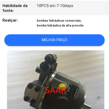
Habilidade da
10PCS em 7-10days
fonte:
PRIVACY
Realçar:
,
bombas hidráulicas comerciais
POLICY
bomba hidráulica de alta pressão
MELHOR PREÇO