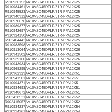
R910936153
AA10VSO45DFLR/31R-PPA12K25
R910984461
AA10VSO45DFLR/31R-PPA12K25
R910945523
AA10VSO45DFLR/31R-PPA12K25
R910940312
AA10VSO45DFLR/31R-PPA12K25
R910970676
AA10VSO45DFLR/31R-PPA12K25
R910989377
AA10VSO45DFLR/31R-PPA12K25
R910942697
AA10VSO45DFLR/31R-PPA12K25
R910924150
AA10VSO45DFLR/31R-PPA12K25
R902404442
AA10VSO45DFLR/31R-PPA12K25
R910983598
AA10VSO45DFLR/31R-PPA12K26
R910913064
AA10VSO45DFLR/31R-PPA12K26
R910941502
AA10VSO45DFLR/31R-PPA12K26
R910939160
AA10VSO45DFLR/31R-PPA12K26
R910943934
AA10VSO45DFLR/31R-PPA12K26
R910968295
AA10VSO45DFLR/31R-PPA12K26
R910962323
AA10VSO45DFLR/31R-PPA12K51
R910941501
AA10VSO45DFLR/31R-PPA12K51
R910994371
AA10VSO45DFLR/31R-PPA12K51
R910934693
AA10VSO45DFLR/31R-PPA12K51
R910948672
AA10VSO45DFLR/31R-PPA12K51
R902428521
AA10VSO45DFLR/31R-PPA12K52
R902415057
AA10VSO45DFLR/31R-PPA12K52
R910934237
AA10VSO45DFLR/31R-PPA12K54
R910934261
AA10VSO45DFLR/31R-PPA12K54