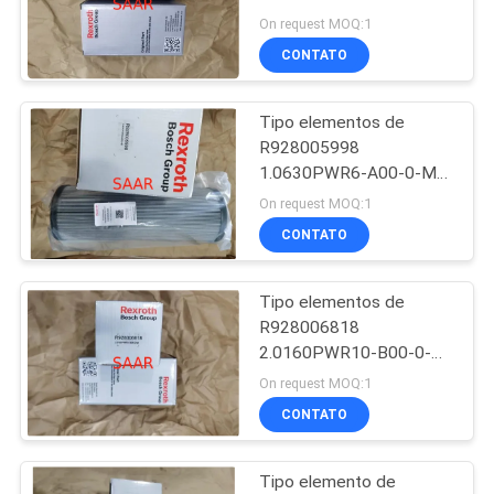
Rexroth de filtro de
On request MOQ:1
2.0020G
CONTATO
PRIVACY
88
POLICY
Válvula hidráulica de
Tipo elementos de
R928005998
Yuken
1.0630PWR6-A00-0-M
Rexroth de filtro de
On request MOQ:1
1.0630PWR6
CONTATO
Tipo elementos de
146
R928006818
Elemento de filtro
2.0160PWR10-B00-0-M
Rexroth de filtro de
On request MOQ:1
de Hydac
2.0160PWR10
CONTATO
Tipo elemento de