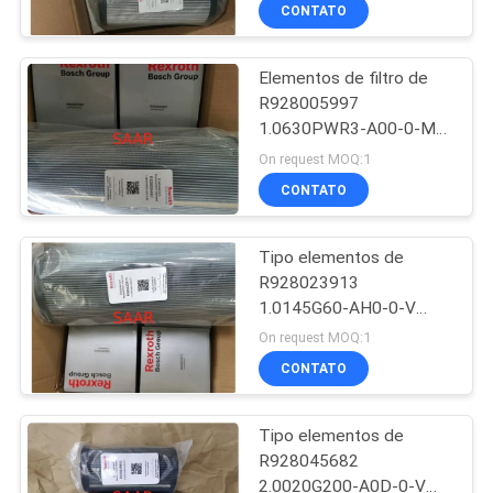
CONTROLE
CONTATO
DA
Elementos de filtro de
QUALIDADE
45
R928005997
1.0630PWR3-A00-0-M
Elemento de filtro
CONTACTE-
Rexroth
On request MOQ:1
de Rexroth
NOS
CONTATO
Tipo elementos de
PEÇA
R928023913
UMAS
1.0145G60-AH0-0-V
38
Rexroth de filtro de
CITAÇÕES
On request MOQ:1
1.0145G
Bomba hidráulica de
CONTATO
MAPA
Yuken
Tipo elementos de
DO
R928045682
SITE
2.0020G200-A0D-0-V