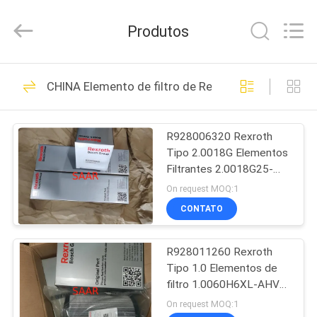
Saar
HK
Electronic
Produtos
Limited.
All
Rights
Reserved.
CASA
919
CHINA Elemento de filtro de Rexroth
Bomba hidráulica
PRODUTOS
Rexroth
R928006320 Rexroth
Tipo 2.0018G Elementos
SOBRE
Filtrantes 2.0018G25-
NÓS
A00-0-M
On request MOQ:1
CONTATO
1032
EXCURSÃO
Válvulas hidráulicas
R928011260 Rexroth
DA
Tipo 1.0 Elementos de
FÁBRICA
Rexroth
filtro 1.0060H6XL-AHV-
0-V
On request MOQ:1