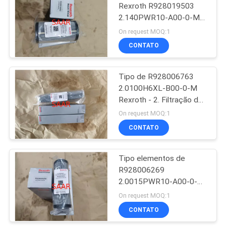
Rexroth R928019503
2.140PWR10-A00-0-M
8
de filtro hidráulico
On request MOQ:1
CONTATO
elemento de filtro
Tipo de R928006763
2.0100H6XL-B00-0-M
Rexroth - 2. Filtração dos
elementos de filtro 1um
On request MOQ:1
do tamanho
CONTATO
270
Bombas hidráulicas
Tipo elementos de
R928006269
de Parker Denison
2.0015PWR10-A00-0-M
Rexroth de filtro do
On request MOQ:1
tamanho
CONTATO