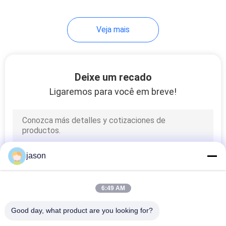
126
Veja mais
bomba hidráulica
industrial
Deixe um recado
Ligaremos para você em breve!
242
Bomba hidráulica de
jason
Eaton Vickers
6:49 AM
Good day, what product are you looking for?