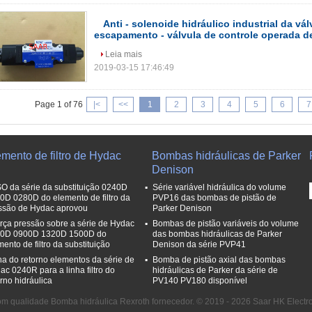
Anti - solenoide hidráulico industrial da vá
escapamento - válvula de controle operada de
Leia mais
2019-03-15 17:46:49
Page 1 of 76
|<
<<
1
2
3
4
5
6
7
mento de filtro de Hydac
Bombas hidráulicas de Parker
Denison
SO da série da substituição 0240D
Série variável hidráulica do volume
0D 0280D do elemento de filtro da
PVP16 das bombas de pistão de
ssão de Hydac aprovou
Parker Denison
rça pressão sobre a série de Hydac
Bombas de pistão variáveis do volume
0D 0900D 1320D 1500D do
das bombas hidráulicas de Parker
mento de filtro da substituição
Denison da série PVP41
ha do retorno elementos da série de
Bomba de pistão axial das bombas
ac 0240R para a linha filtro do
hidráulicas de Parker da série de
orno hidráulica
PV140 PV180 disponível
m qualidade Bomba hidráulica Rexroth fornecedor. © 2019 - 2026 Saar HK Electron