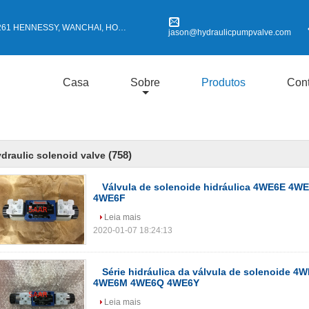
 HENNESSY, WANCHAI, HONG KONG
jason@hydraulicpumpvalve.com
Casa
Sobre
Produtos
Cont
(758)
draulic solenoid valve
Válvula de solenoide hidráulica 4WE6E 4
4WE6F
Leia mais
2020-01-07 18:24:13
Série hidráulica da válvula de solenoide 4
4WE6M 4WE6Q 4WE6Y
Leia mais