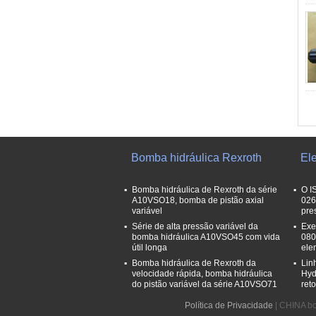
Bomba hidráulica Rexroth
Ele
Bomba hidráulica de Rexroth da série
O I
A10VSO18, bomba de pistão axial
026
variável
pre
Série de alta pressão variável da
Exe
bomba hidráulica A10VSO45 com vida
080
útil longa
ele
Bomba hidráulica de Rexroth da
Lin
velocidade rápida, bomba hidráulica
Hyd
do pistão variável da série A10VSO71
ret
Política de Privacidade
| CHINA bo