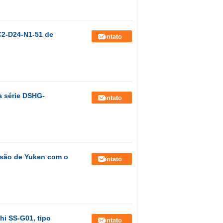
C2-D24-N1-51 de
Contato
a série DSHG-
Contato
essão de Yuken com o
Contato
chi SS-G01, tipo
Contato