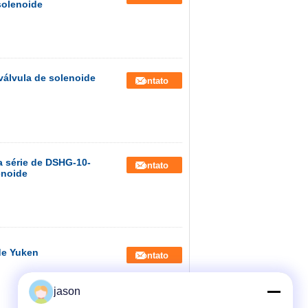
solenoide
 válvula de solenoide
Contato
a série de DSHG-10-
Contato
enoide
de Yuken
Contato
jason