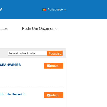
Portuguese
atos
Pedir Um Orçamento
WE6EA 4WE6EB
Contato
WE6L de Rexroth
Contato