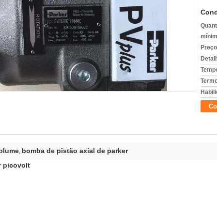
Cond
Quant
mínim
Preço
Detal
Tempo
Termo
Habili
Co
volume
bomba de pistão axial de parker
,
 picovolt