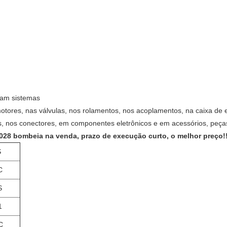
ram sistemas
tores, nas válvulas, nos rolamentos, nos acoplamentos, na caixa de
xes, nos conectores, em componentes eletrônicos e em acessórios, peç
028 bombeia na venda, prazo de execução curto, o melhor preço!!
S
C
S
1
C