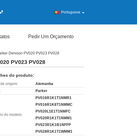
Portuguese
atos
Pedir Um Orçamento
 Parker Denison PV020 PV023 PV028
PV020 PV023 PV028
lhes do produto:
 de origem:
Alemanha
:
Parker
PV016R1K1T1NMR1
PV016R1K8T1NMMC
PV020L1E1T1NMFC
o do modelo:
PV020R1K1T1NMM1
PV023R1K1B1NFFP
PV028R1K1T1WMM1