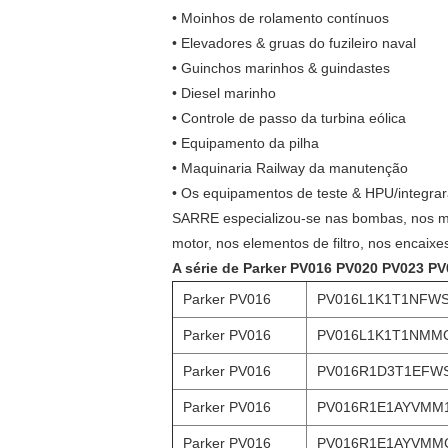
• Moinhos de rolamento contínuos
• Elevadores & gruas do fuzileiro naval
• Guinchos marinhos & guindastes
• Diesel marinho
• Controle de passo da turbina eólica
• Equipamento da pilha
• Maquinaria Railway da manutenção
• Os equipamentos de teste & HPU/integra
SARRE especializou-se nas bombas, nos mo
motor, nos elementos de filtro, nos encai
A série de Parker PV016 PV020 PV023 PV
Parker PV016
PV016L1K1T1NFW
Parker PV016
PV016L1K1T1NMM
Parker PV016
PV016R1D3T1EFW
Parker PV016
PV016R1E1AYVMM
Parker PV016
PV016R1E1AYVMM