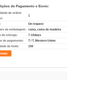
ições de Pagamento e Envio:
idade de ordem
1
a:
:
On request
hes da embalagem:
caixa, caixa de madeira
 de entrega:
7-10days
s de pagamento:
T / T, Western Union
dade da fonte:
100
ntato