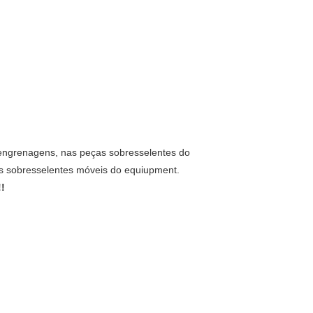
 engrenagens, nas peças sobresselentes do
as sobresselentes móveis do equiupment.
!