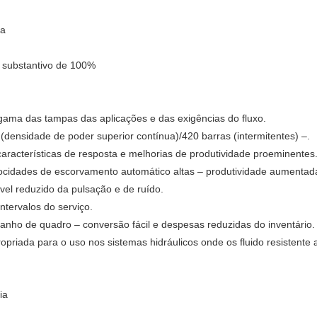
ta
 substantivo de 100%
gama das tampas das aplicações e das exigências do fluxo.
densidade de poder superior contínua)/420 barras (intermitentes) –.
características de resposta e melhorias de produtividade proeminentes
elocidades de escorvamento automático altas – produtividade aumentad
vel reduzido da pulsação e de ruído.
intervalos do serviço.
anho de quadro – conversão fácil e despesas reduzidas do inventário.
priada para o uso nos sistemas hidráulicos onde os fluido resistente 
ia