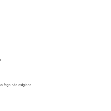
.
a.
ao fogo são exigidos.