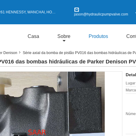
 HENNESSY, WANCHAI, HONG KONG
jason@hydraulicpumpvalve.com
Casa
Sobre
Produtos
Cont
er Denison
Série axial da bomba de pistão PV016 das bombas hidráulicas de
 PV016 das bombas hidráulicas de Parker Denison 
Deta
Lugar
Marca
Númer