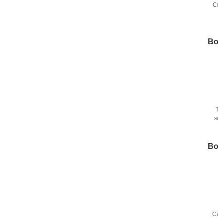
C
Bo
s
Bo
C