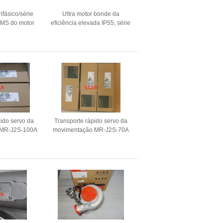
ifásico/série
Ultra motor bonde da
 MS do motor
eficiência elevada IP55, série
o de alumínio
YE4 motor de indução de 3
fases
pido servo da
Transporte rápido servo da
 MR-J2S-100A
movimentação MR-J2S-70A
 da C.A. de
MRJ2S70B da C.A. de
bishi
Mitsubishi