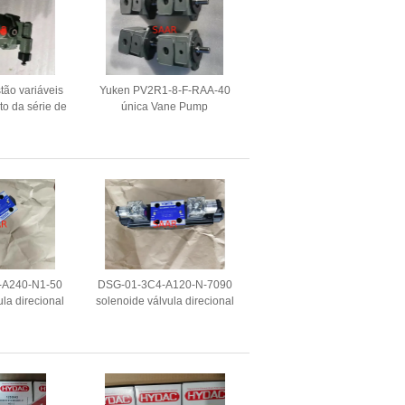
tão variáveis
Yuken PV2R1-8-F-RAA-40
o da série de
única Vane Pump
22 Yuken AR
-A240-N1-50
DSG-01-3C4-A120-N-7090
ula direcional
solenoide válvula direcional
ada
operada