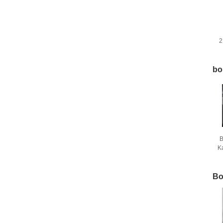
2
bo
B
K
Bo