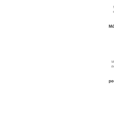
Mó
M
d
pe