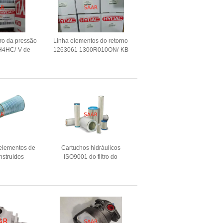
tro da pressão
Linha elementos do retorno
4HC/-V de
1263061 1300R010ON/-KB
253043
séries Hydac
 elementos de
Cartuchos hidráulicos
onstruídos
ISO9001 do filtro do
 para GDX e
descolamento de do elevado
S
desempenho habilitados