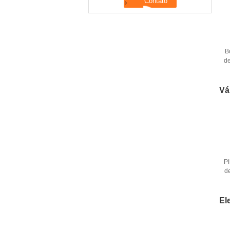
B
d
Vá
Pi
d
El