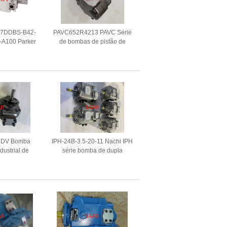
T7DDBS-B42-
PAVC652R4213 PAVC Série
-A100 Parker
de bombas de pistão de
le Vane Pump
deslocamento variável PAVC
3DV Bomba
IPH-24B-3.5-20-11 Nachi IPH
dustrial de
série bomba de dupla
deslocamento
engrenagem
o