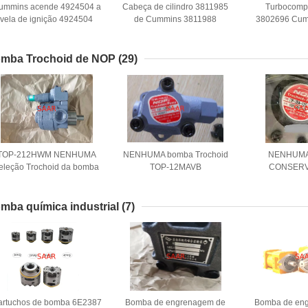
ummins acende 4924504 a
Cabeça de cilindro 3811985
Turbocomp
vela de ignição 4924504
de Cummins 3811988
3802696 Cum
mba Trochoid de NOP
(29)
TOP-212HWM NENHUMA
NENHUMA bomba Trochoid
NENHUMA
eleção Trochoid da bomba
TOP-12MAVB
CONSERV
ESTOQUE Tr
bomba TOP
mba química industrial
(7)
artuchos de bomba 6E2387
Bomba de engrenagem de
Bomba de en