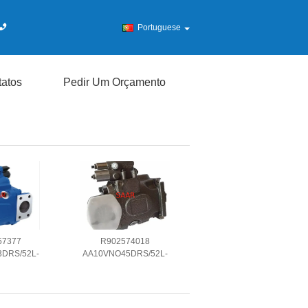
Portuguese
atos
Pedir Um Orçamento
57377
R902574018
DRS/52L-
AA10VNO45DRS/52L-
ial Piston
VRC11N00 Axial Piston
NO Series
Pump A10VNO Series