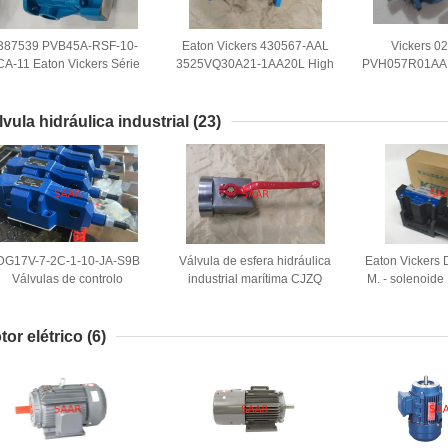
387539 PVB45A-RSF-10-
Eaton Vickers 430567-AAL
Vickers 0
CA-11 Eaton Vickers Série
3525VQ30A21-1AA20L High
PVH057R01AA
PVB Bomba de pistão
Speed, High Presure Pumps
Série PVH Bom
de deslocame
lvula hidráulica industrial
(23)
DG17V-7-2C-1-10-JA-S9B
Válvula de esfera hidráulica
Eaton Vickers 
Válvulas de controlo
industrial marítima CJZQ
M. - solenoide
ireccional manuais da série
CJZQ-H32F
válvula de cont
DG17V
oper
tor elétrico
(6)