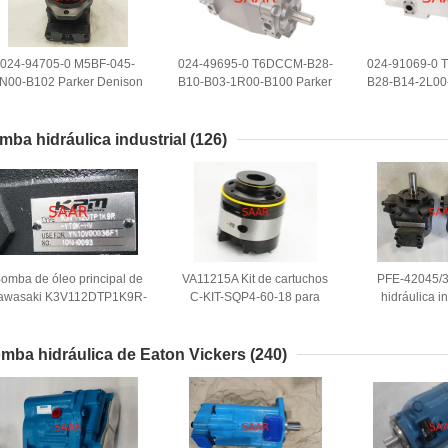
024-94705-0 M5BF-045-
024-49695-0 T6DCCM-B28-
024-91069-0 
N00-B102 Parker Denison
B10-B03-1R00-B100 Parker
B28-B14-2L00
motores hidráulicos Série
Denison Triple Vane Pump
Denison Trip
M5B para industrial
mba hidráulica industrial
(126)
omba de óleo principal de
VA11215A Kit de cartuchos
PFE-42045/
awasaki K3V112DTP1K9R-
C-KIT-SQP4-60-18 para
hidráulica in
YT0K-HV
bomba SQP
cartucho de 
fix
mba hidráulica de Eaton Vickers
(240)