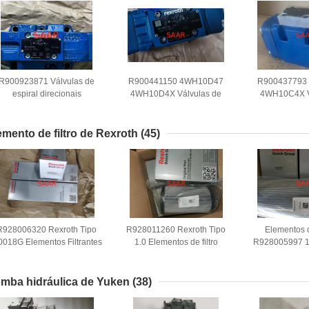
R900923871 Válvulas de
R900441150 4WH10D47
R900437793
espiral direcionais
4WH10D4X Válvulas de
4WH10C4X V
4WH16D7X 4WH16D7X,
espiral direcionais, operadas
espiral direcio
operadas por piloto, com
por piloto, com hidráulica
por piloto, c
hidráulica 4WH
4WH
4W
emento de filtro de Rexroth
(45)
R928006320 Rexroth Tipo
R928011260 Rexroth Tipo
Elementos d
0018G Elementos Filtrantes
1.0 Elementos de filtro
R928005997 
2.0018G25-A00-0-M
1.0060H6XL-AHV-0-V
A00-0-M 
mba hidráulica de Yuken
(38)