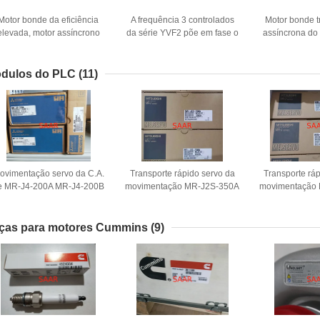
Motor bonde da eficiência
A frequência 3 controlados
Motor bonde tr
elevada, motor assíncrono
da série YVF2 põe em fase o
assíncrona do
trifásico da série YX3
motor assíncrono IP55 380V
com alojament
avaliado
dulos do PLC
(11)
ovimentação servo da C.A.
Transporte rápido servo da
Transporte rá
e MR-J4-200A MR-J4-200B
movimentação MR-J2S-350A
movimentação
Mitsubishi
MR-J2S-350B da C.A. de
MR-J2S-100B
Mitsubishi
Mitsu
ças para motores Cummins
(9)