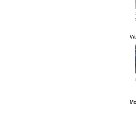
Vá
d
Mo