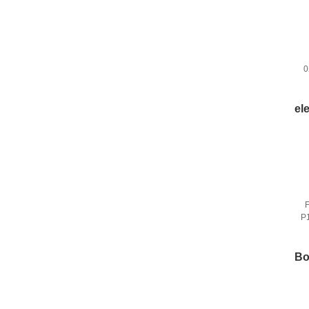
0
el
F
P
Bo