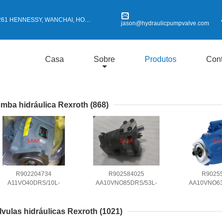
 HENNESSY, WANCHAI, HONG KONG
jason@hydraulicpumpvalve.com
Casa
Sobre
Produtos
Cont
mba hidráulica Rexroth
(868)
R902204734
R902584025
R9025
A11VO40DRS/10L-
AA10VNO85DRS/53L-
AA10VNO63
NZC12N00 Rexroth
VSC12H00 Axial Piston
VUC11N00 Ax
draulic Pumps Axial Piston
Pump A10VNO Series
Pump A10V
Variable Pump
lvulas hidráulicas Rexroth
(1021)