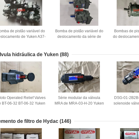
omba de pistão variável do
Bomba de pistão variável do
Bombas de pis
eslocamento de Yuken A37-
deslocamento da série de
do deslocament
F-R-02-S-K-D24-32
A37-F-R-01-H-K-32 Yuken A
AR22-FR01B-
lvula hidráulica de Yuken
(88)
loto Operated Relief Valves
Série modular da válvula
DSG-01-2B2B
e BT-06-32 BT-06-32 Yuken
MRA de MRA-03-H-20 Yuken
solenoide válv
oper
emento de filtro de Hydac
(146)