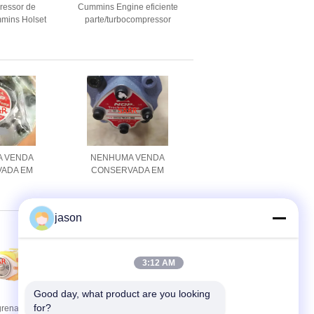
ressor de
Cummins Engine eficiente
mins Holset
parte/turbocompressor
4050206 de Cummins Holset
 VENDA
NENHUMA VENDA
ADA EM
CONSERVADA EM
ochoid da
ESTOQUE Trochoid da
-2RA-12C
bomba TOP-216HBMVB
jason
3:12 AM
Good day, what product are you looking 
for?
grenagem de
Cartuchos 3G2722 3G2717