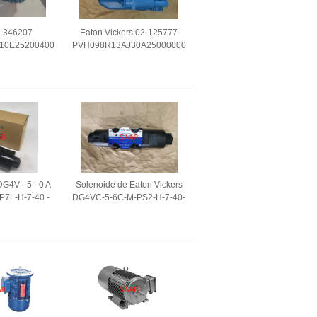
2-346207
Eaton Vickers 02-125777
10E252004001001AA010A
PVH098R13AJ30A250000001AM1AB010A
ba de pistão
PVH Série de deslocamento
nto variável
variável de pistão de bomba
DG4V - 5 - 0 A
Solenoide de Eaton Vickers
 P7L-H-7-40 -
DG4VC-5-6C-M-PS2-H-7-40-
role direcional
JA170 - válvula de controle
ada
direcional operada