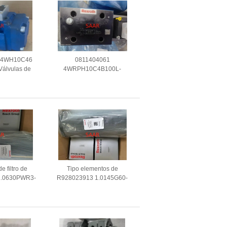
 4WH10C46
0811404061
álvulas de
4WRPH10C4B100L-
nais, operadas
20/G24Z4/M
om hidráulica
4WRPH10C4B100L-
H
2X/G24Z4/M VÁLVULA
DIRECIONAL
PROPORCIONAL
e filtro de
Tipo elementos de
1.0630PWR3-
R928023913 1.0145G60-
Rexroth
AH0-0-V Rexroth de filtro de
1.0145G